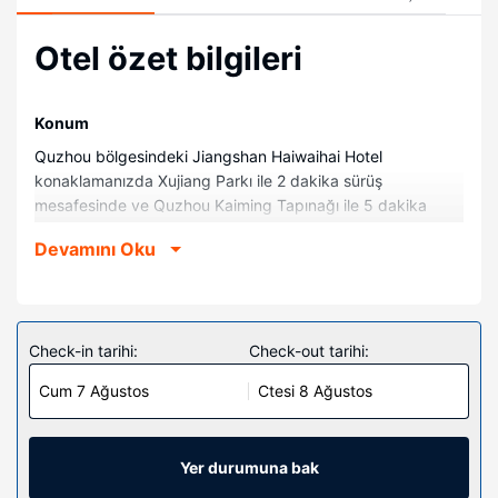
Otel özet bilgileri
Konum
Quzhou bölgesindeki Jiangshan Haiwaihai Hotel
konaklamanızda Xujiang Parkı ile 2 dakika sürüş
mesafesinde ve Quzhou Kaiming Tapınağı ile 5 dakika
mesafede olacaksınız. Bu otel Dongminghu Parkı ile 19,4
Devamını Oku
mi (31,2 km) ve Changshan Ulusal Jeolojik Parkı ile 21 mi
(33,8 km) mesafede.
Odalar
261 oda mevcuttur. Odada ücretsiz kablosuz internet
Check-in tarihi:
Check-out tarihi:
vardır.
Cum 7 Ağustos
Ctesi 8 Ağustos
Otelin güzelliği
Kapalı havuz ve spor salonu dâhil dinlenme olanaklarından
mutlaka yararlanın.
Yer durumuna bak
Restoran