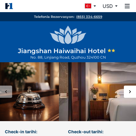
USD
Telefonla Rezervasyon:
(855) 334-6659
Jiangshan Haiwaihai Hotel
No. 88, Linjiang Road,
Quzhou
324100
CN
Check-in tarihi:
Check-out tarihi: