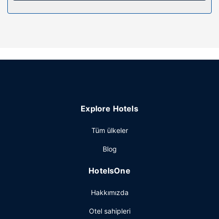
Restoranda yemek servisi yapılıyor, ayrıca otelin 2 kahve
dükkânında veya kafede hafif yemek servisi yapılıyor.
Ücretsiz açık büfe kahvaltı servisi hafta içi 06.30 ve 10,
hafta sonu 06.30 ve 10.30 arasında yapılmaktadır.
Diğer güzellikler
Misafirler için 24 saat açık resepsiyon ve asansör vardır.
Ücretsiz otopark vardır.
Explore Hotels
Tüm ülkeler
Blog
HotelsOne
Hakkımızda
Otel sahipleri