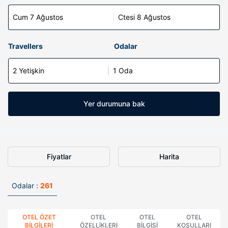
Cum 7 Ağustos
Ctesi 8 Ağustos
Travellers
Odalar
2 Yetişkin
1 Oda
Yer durumuna bak
Fiyatlar
Harita
Odalar :
261
OTEL ÖZET
OTEL
OTEL
OTEL
BILGILERI
ÖZELLIKLERI
BILGISI
KOŞULLARI