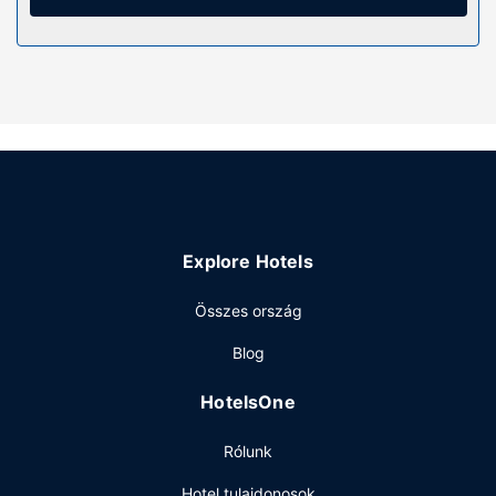
Élvezze ki a szálláshely kínálta szabadidős
létesítményeket és szolgáltatásokat, mint például a(z)
beltéri medence, vagy a(z) fitneszlétesítmény.
Étterem
Hotel étkezési lehetőséget is biztosít. A helyi étterem
menüjéről vagy a 2 kávéház/kávézó snackjei közül is
érdemes kóstolgatnod. Hétköznaponként ingyenes
svédasztalos reggeli várja a vendégeket 6:30 és 10:00
között, hétvégente pedig 6:30 és 10:30 között.
Explore Hotels
Egyéb felszereltség
A szálláshelyen 24 órában nyitva tartó recepció és lift is
Összes ország
igénybe vehető. Az autóval érkező vendégek számára
Blog
ingyenes egyéni parkolás biztosított a helyszínen.
HotelsOne
Rólunk
Hotel tulajdonosok