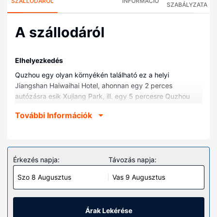
SZÁLLODÁRÓL
INFORMÁCIÓ
SZABÁLYZATA
A szállodáról
Elhelyezkedés
Quzhou egy olyan környékén található ez a helyi
Jiangshan Haiwaihai Hotel, ahonnan egy 2 perces
autózásra esik Xujiang Park, ill. egy 5 percesre Quzhou
Kaiming Templom. Ez a helyi hotel kb. 31,2 km-re található
További Információk
Dongminghu Park, ill. 33,8 km-re Changshan Nemzeti
Geológiai Park helyszíneitől.
Szobák
Ezen a szálláshelyen igazán otthon érezheti majd magát
Érkezés napja:
Távozás napja:
a(z) 261 szoba egyikében. Kapcsolatban maradhat
Szo 8 Augusztus
Vas 9 Augusztus
barátaival, családtagjaival, vagy éppen üzleti ügyeit
intézheti, hiszen a szobákban ingyenes vezeték nélküli
internet-hozzáférés is elérhető.
Árak Lekérése
Az ingatlanhoz tartozó felszereltség