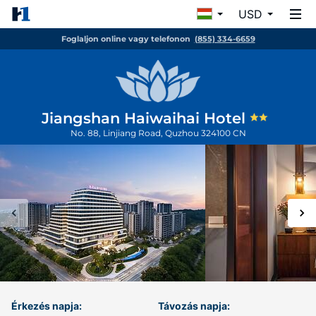
USD
Foglaljon online vagy telefonon
(855) 334-6659
Jiangshan Haiwaihai Hotel
No. 88, Linjiang Road,
Quzhou
324100
CN
Érkezés napja:
Távozás napja: