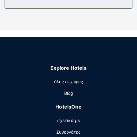
Εστιατόριο
Απολαύστε ένα γεύμα στο εστιατόριο ή σνακ σε 2
καφετέριες σε αυτό το ξενοδοχείο. Σερβίρεται δωρεάν
πρωινό (σε μπουφέ) τις καθημερινές μεταξύ 6:30 π.μ. -
10:00 π.μ. και τα σαββατοκύριακα μεταξύ 6:30 π.μ. -
10:30 π.μ..
Άλλες παροχές
Στις σημαντικές παροχές περιλαμβάνονται ρεσεψιόν
όλο το 24ωρο και ένα ασανσέρ. Στους χώρους μας θα
Explore Hotels
βρείτε δωρεάν στάθμευση χωρίς παρκαδόρο.
όλες οι χώρες
Blog
HotelsOne
σχετικά με
Συνεργάτες