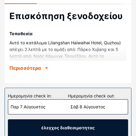
Επισκόπηση ξενοδοχείου
Τοποθεσία
Αυτό το κατάλυμα (Jiangshan Haiwaihai Hotel, Quzhou)
απέχει 2 λεπτά με το αμάξι από: Πάρκο Xujiang και 5
λεπτά από: Ναός Κάιμινγκ Τσουτζόου. Αυτό το
ξενοδοχείο απέχει 31,2 χλμ. από: Πάρκο Dongminghu και
Περισσότερα
33,8 χλμ. από: Εθνικό Γεωλογικό Πάρκο Changshan.
Δωμάτια
Νιώστε σαν στο σπίτι σας σε ένα από τα 261 δωμάτιά
μας. Παραμείνετε online με δωρεάν ασύρματη πρόσβαση
Ημερομηνία check in:
Ημερομηνία check out:
στο ίντερνετ που προσφέρεται.
Παρ 7 Αύγουστος
Σάβ 8 Αύγουστος
Παροχές καταλύματος
Μην παραλείψετε να δοκιμάσετε τις ψυχαγωγικές
δραστηριότητες που προσφέρονται, όπως εσωτερική
έλεγχος διαθεσιμοτητας
πισίνα και γυμναστήριο.