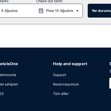
arihi:
Check-out tarihi:
 9 Ağustos
Ptesi 10 Ağustos
Yer durumu
toranda yemek servisi yapılıyor. Oteldeki bar/oturma salonu misafirle
 yapılmaktadır.
izleme/çamaşır yıkama servisi mevcuttur. (ücretli) otopark vardır.
otelsOne
Help and support
S
akkımızda
Support
tel sahipleri
Rezervasyonum
SS
Tüm diller