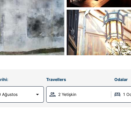
rihi:
Travellers
Odalar
0 Ağustos
2 Yetişkin
1 O