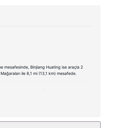
 mesafesinde, Binjiang Huating ise araçla 2
 Mağaraları ile 8,1 mi (13,1 km) mesafede.
jital TV kanalları vardır. Özel banyo, duş kabini,
ar ve kolaylıklar sunulmaktadır. Ayrıca günlük
n tadını çıkartabilir. Bu oda ve kahvaltı sunan