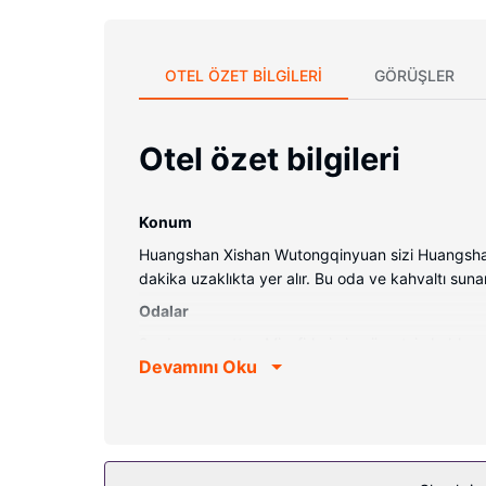
OTEL ÖZET BILGILERI
GÖRÜŞLER
Otel özet bilgileri
Konum
Huangshan Xishan Wutongqinyuan sizi Huangshan (
dakika uzaklıkta yer alır. Bu oda ve kahvaltı sun
Odalar
9 oda mevcuttur. Misafirlerimize ücretsiz kablosuz 
Devamını Oku
ücretsiz banyo/kozmetik ürünleri ve saç kurutma mak
olarak oda/kat hizmeti verilmektedir.
Otelin güzelliği
Misafirler kiralık bisiklet gibi dinlenme fırsatlar
otelde misafirlere ücretsiz kablosuz İnternet, tur/