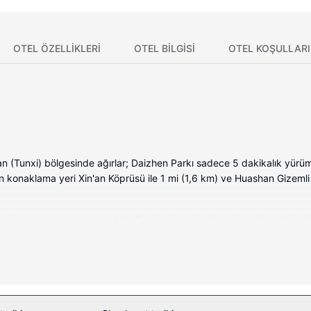
OTEL ÖZELLIKLERI
OTEL BILGISI
OTEL KOŞULLARI
Tunxi) bölgesinde ağırlar; Daizhen Parkı sadece 5 dakikalık yürüme
an konaklama yeri Xin'an Köprüsü ile 1 mi (1,6 km) ve Huashan Gizemli
internet sunulmaktadır. Misafirlerimizin iyi vakit geçirebilmesi için di
inesi vardır. Misafirlere masa ve elektrikli su ısıtıcıları gibi imkânl
ından yararlanabilir veya zemin katta teras ve bahçe keyfiyle manzaranı
bilet desteği ve piknik alanı sunulmaktadır.