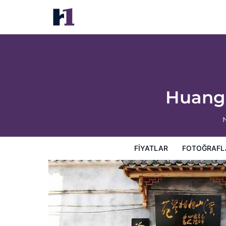
Huangshan Xishan Wutongqinyuan
Fiyatlar
Fotoğraflar
Görüşler
Harita
Otel Özellik
Huang
FIYATLAR
FOTOĞRAFL