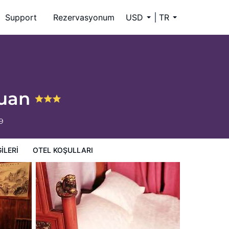
Support
Rezervasyonum
USD
TR
yuan
9
ILERI
OTEL KOŞULLARI