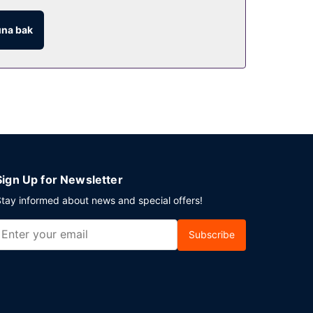
na bak
re içecek servisi yapıyor. Misafirlere her gün 7
Sign Up for Newsletter
tay informed about news and special offers!
Subscribe