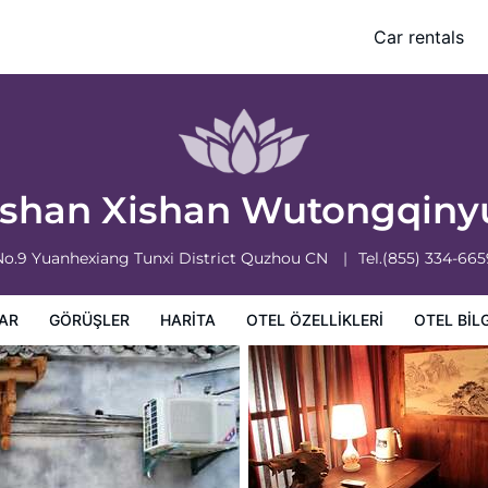
Car rentals
leri
Otel bilgileri
Otel Koşulları
shan Xishan Wutongqin
No.9 Yuanhexiang Tunxi District
Quzhou
CN
Tel.
(855) 334-665
AR
GÖRÜŞLER
HARITA
OTEL ÖZELLIKLERI
OTEL BILG