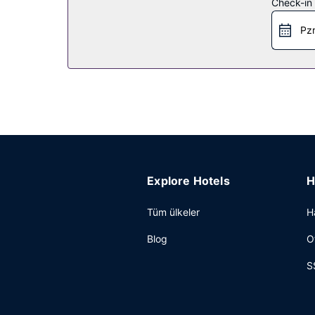
Check-in t
Restoran
Pzr
Huangshan Xishan Wutongqinyuan misafirlerine res
ve 9 arasında ücretli yerel tarzda kahvaltı servisi
Diğer güzellikler
Misafirler için hızlı giriş, hızlı çıkış ve kuru tem
Explore Hotels
H
Tüm ülkeler
H
Blog
O
S