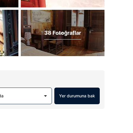
38 Fotoğraflar
da
Yer durumuna bak