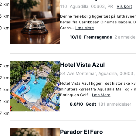
.2 km
110, Aguadilla, 00603, PR
Vis kort
5 km
Denne feriebolig ligger tæt på lufthavnen
kørsel fra Carribbean Cinemas Isabela. De
.0 km
Crash...
Læs Mere
10/10
Fremragende
2 anmelde
Hotel Vista Azul
7 km
84 Ave Montemar, Aguadilla, 00603,
.2 km
Hotel Vista Azul ligger i det historiske kv
.1 km
minutters kørsel fra Aguadilla Mall og 7 
Borinquen Golf...
Læs Mere
4 km
8.6/10
Godt
181 anmeldelser
7 km
Parador El Faro