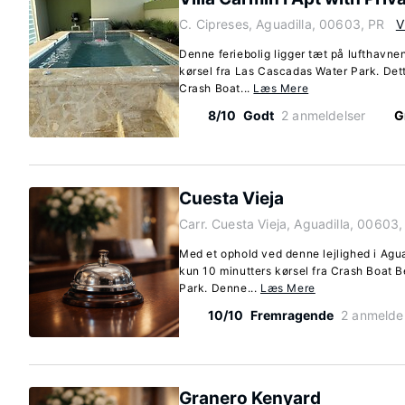
C. Cipreses, Aguadilla, 00603, PR
V
Denne feriebolig ligger tæt på lufthavnen
kørsel fra Las Cascadas Water Park. Dette
Crash Boat...
Læs Mere
8/10
Godt
2 anmeldelser
G
Cuesta Vieja
Carr. Cuesta Vieja, Aguadilla, 00603,
Med et ophold ved denne lejlighed i Agua
kun 10 minutters kørsel fra Crash Boat
Park. Denne...
Læs Mere
10/10
Fremragende
2 anmelde
Granero Kenyard