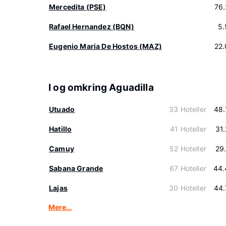
Mercedita (PSE)
76
Rafael Hernandez (BQN)
5.
Eugenio Maria De Hostos (MAZ)
22
I og omkring Aguadilla
Utuado
33 Hoteller
48.
Hatillo
41 Hoteller
31
Camuy
52 Hoteller
29
Sabana Grande
67 Hoteller
44.
Lajas
30 Hoteller
44.
Mere…