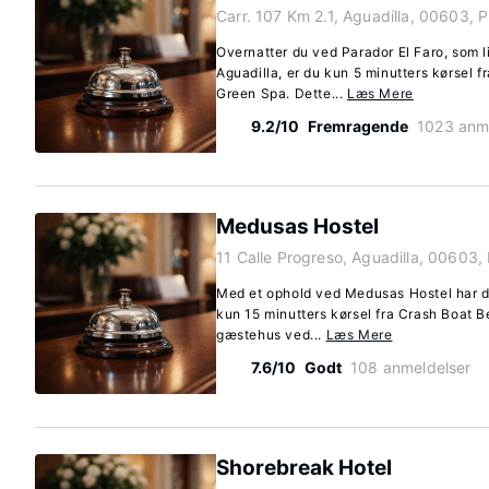
Carr. 107 Km 2.1, Aguadilla, 00603, 
Overnatter du ved Parador El Faro, som l
Aguadilla, er du kun 5 minutters kørsel 
Green Spa. Dette...
Læs Mere
9.2/10
Fremragende
1023 anm
Medusas Hostel
11 Calle Progreso, Aguadilla, 00603,
Med et ophold ved Medusas Hostel har du
kun 15 minutters kørsel fra Crash Boat 
gæstehus ved...
Læs Mere
7.6/10
Godt
108 anmeldelser
Shorebreak Hotel