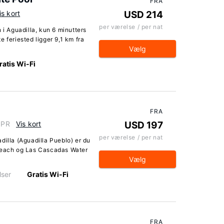
FRA
is kort
USD 214
per værelse / per nat
 i Aguadilla, kun 6 minutters
 feriested ligger 9,1 km fra
Vælg
ratis Wi-Fi
FRA
 PR
Vis kort
USD 197
per værelse / per nat
dilla (Aguadilla Pueblo) er du
 Beach og Las Cascadas Water
Vælg
lser
Gratis Wi-Fi
FRA