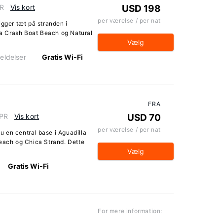
PR
Vis kort
USD 198
per værelse / per nat
igger tæt på stranden i
fra Crash Boat Beach og Natural
Vælg
eldelser
Gratis Wi-Fi
FRA
 PR
Vis kort
USD 70
per værelse / per nat
 en central base i Aguadilla
Beach og Chica Strand. Dette
Vælg
Gratis Wi-Fi
For mere information: