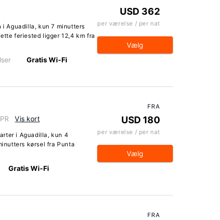
USD 362
per værelse / per nat
 i Aguadilla, kun 7 minutters
tte feriested ligger 12,4 km fra
Vælg
lser
Gratis Wi-Fi
FRA
 PR
Vis kort
USD 180
per værelse / per nat
arter i Aguadilla, kun 4
minutters kørsel fra Punta
Vælg
Gratis Wi-Fi
FRA