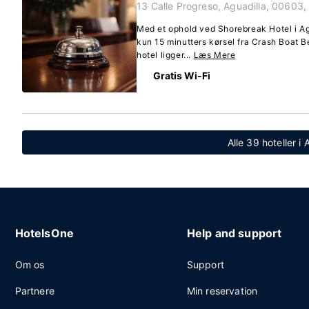
13 Calle Progreso, Aguadilla, 00603,
Med et ophold ved Shorebreak Hotel i Ag
kun 15 minutters kørsel fra Crash Boat 
hotel ligger...
Læs Mere
Gratis Wi-Fi
Alle 39 hoteller i 
HotelsOne
Help and support
Om os
Support
Partnere
Min reservation