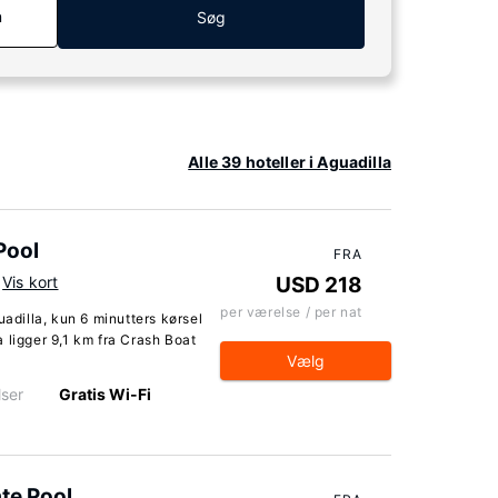
n
Søg
Alle 39 hoteller i Aguadilla
Pool
FRA
Vis kort
USD 218
per værelse / per nat
uadilla, kun 6 minutters kørsel
 ligger 9,1 km fra Crash Boat
Vælg
ser
Gratis Wi-Fi
ate Pool