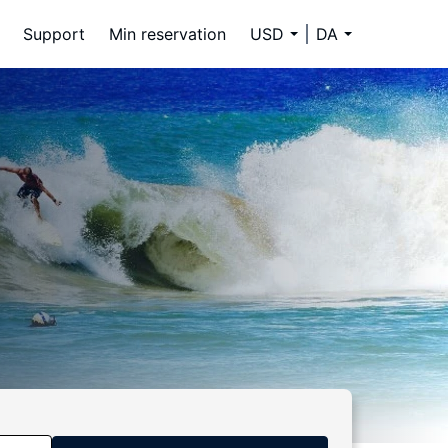
Support
Min reservation
USD
DA