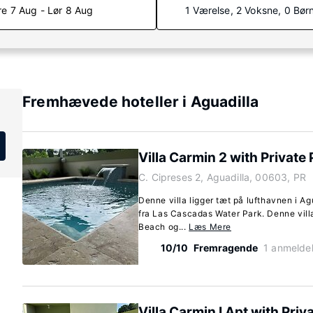
re 7 Aug - Lør 8 Aug
1 Værelse, 2 Voksne, 0 Bør
Fremhævede hoteller i Aguadilla
Villa Carmin 2 with Private 
C. Cipreses 2, Aguadilla, 00603, PR
Denne villa ligger tæt på lufthavnen i Ag
fra Las Cascadas Water Park. Denne villa
Beach og...
Læs Mere
10/10
Fremragende
1 anmeldel
Villa Carmin I Apt with Priv