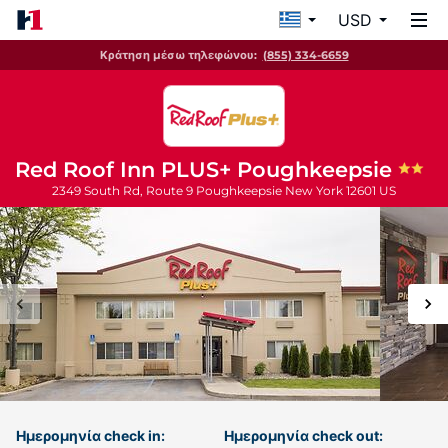
USD
Κράτηση μέσω τηλεφώνου:
(855) 334-6659
Red Roof Inn PLUS+ Poughkeepsie
2349 South Rd, Route 9
Poughkeepsie
New York
12601
US
Ημερομηνία check in:
Ημερομηνία check out: