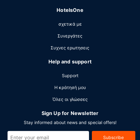
24ωρο, ρεσεψιόν όλο το 24ωρο και πολύγλωσσο
HotelsOne
προσωπικό. Στους χώρους μας θα βρείτε δωρεάν
στάθμευση χωρίς παρκαδόρο.
σχετικά με
Συνεργάτες
Συχνες ερωτησεις
Help and support
Support
Η κράτησή μου
Όλες οι γλώσσες
Sign Up for Newsletter
Stay informed about news and special offers!
Subscribe