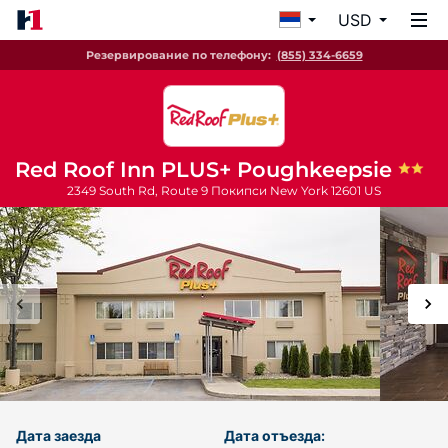
USD
Резервирование по телефону:
(855) 334-6659
Red Roof Inn PLUS+ Poughkeepsie
2349 South Rd, Route 9
Покипси
New York
12601
US
Дата заезда
Дата отъезда: