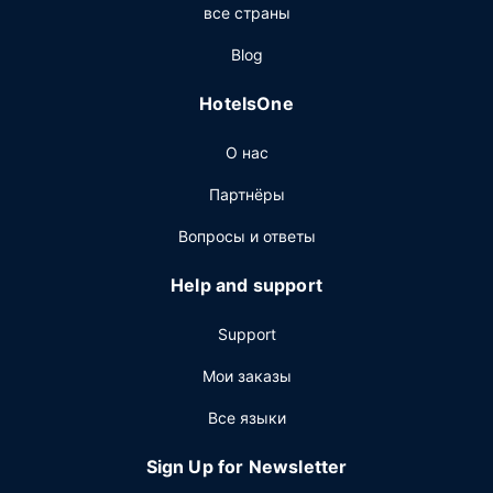
все страны
удобства: телевизор в общественном месте и
торговый автомат.
Blog
Другие особенности
HotelsOne
Для удобства гостей предоставляется следующее:
круглосуточный бизнес-центр, круглосуточная работа
О нас
стойки регистрации и многоязычный персонал.
Предоставляется бесплатная самостоятельная
Партнёры
парковка.
Вопросы и ответы
Help and support
Support
Мои заказы
Все языки
Sign Up for Newsletter