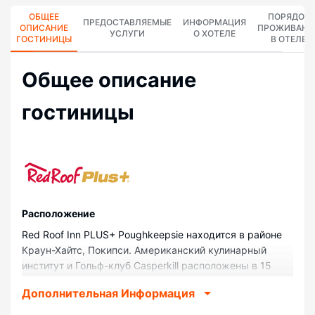
ОБЩЕЕ
ПОРЯДОК
ПРЕДОСТАВЛЯЕМЫЕ
ИНФОРМАЦИЯ
ОПИСАНИЕ
ПРОЖИВАНИ
УСЛУГИ
О ХОТЕЛЕ
ГОСТИНИЦЫ
В ОТЕЛЕ
Общее описание
гостиницы
Pасположение
Red Roof Inn PLUS+ Poughkeepsie находится в районе
Краун-Хайтс, Покипси. Американский кулинарный
институт и Гольф-клуб Casperkill расположены в 15
минутах езды на автомобиле. Отель — вариант с
Дополнительная Информация
прекрасным расположением: Hudson River находится в
1,9 км, Bananas Comedy Club — в 2,4 км от него.