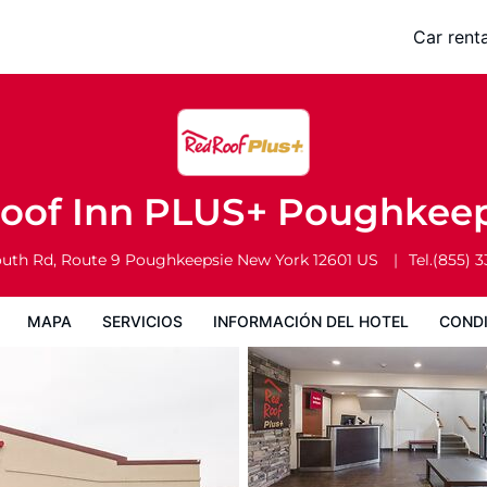
sie
Car renta
formación del hotel
Condiciones especiales
oof Inn PLUS+ Poughkee
uth Rd, Route 9
Poughkeepsie
New York
12601
US
Tel.
(855) 
MAPA
SERVICIOS
INFORMACIÓN DEL HOTEL
CONDI