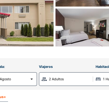
da:
Viajeros
Habitac
 Agosto
2 Adultos
1 H
lus+