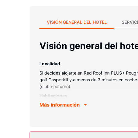
VISIÓN GENERAL DEL HOTEL
SERVIC
Visión general del hote
Localidad
Si decides alojarte en Red Roof Inn PLUS+ Poug
golf Casperkill y a menos de 3 minutos en coch
(club nocturno).
Habitaciones
Más información
Te sentirás como en tu propia casa en cualquiera 
contacto con los tuyos. Además, podrás disfrutar
personal gratuitos y secadores de pelo. Entre las
Servicios hotel
Con gimnasio y muchas otras instalaciones recreat