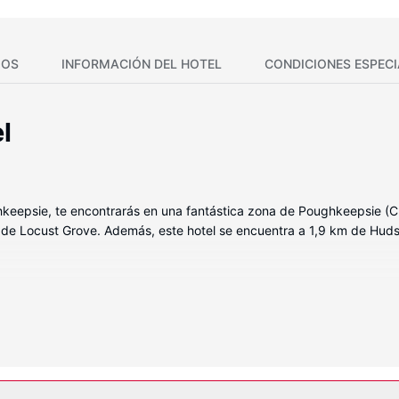
IOS
INFORMACIÓN DEL HOTEL
CONDICIONES ESPECI
l
hkeepsie, te encontrarás en una fantástica zona de Poughkeepsie (C
e de Locust Grove. Además, este hotel se encuentra a 1,9 km de Hu
de las 61 habitaciones con aire acondicionado, frigorífico y televisi
 de canales por satélite. El baño privado con ducha y bañera combin
 comodidades, se incluyen escritorio, microondas y teléfono con y ll
ivas a tu disposición, no te quedará ni un minuto libre. Encontrarás 