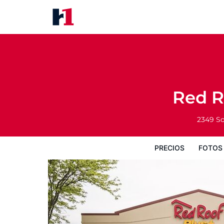
Red Roof Inn PLUS+ Poughkeep
Precios
Fotos
Mapa
Servicios
In
Red R
2349 So
PRECIOS
FOTOS