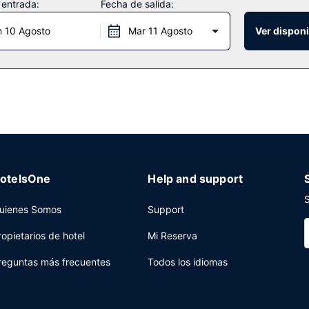
 entrada:
Fecha de salida:
na televisión en la zona común y una máquina expendedora.
n 10 Agosto
Mar 11 Agosto
Ver disponi
as, un servicio de recepción las 24 horas y atención multilingüe a tu
otelsOne
Help and support
S
uienes Somos
Support
ropietarios de hotel
Mi Reserva
reguntas más frecuentes
Todos los idiomas