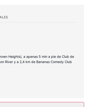
ALES
rown Heights), a apenas 5 min a pie de Club de
dson River y a 2,4 km de Bananas Comedy Club
ón LED. La conexión wifi gratis te mantendrá en
adas está provisto de artículos de higiene
amadas locales gratuitas.
también conexión a Internet wifi gratis y