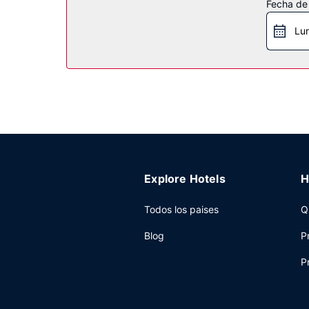
Fecha de
servicios de conserjería. Encontrarás también u
Lu
Otros servicios
Tendrás un centro de negocios abierto las 24 hor
gratuito disponible.
Explore Hotels
H
Todos los paises
Q
Blog
P
P