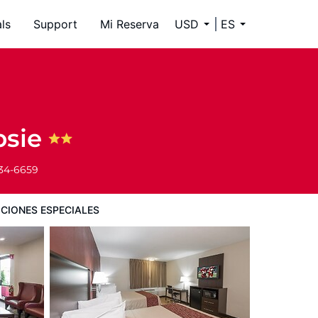
ls
Support
Mi Reserva
USD
ES
psie
334-6659
CIONES ESPECIALES