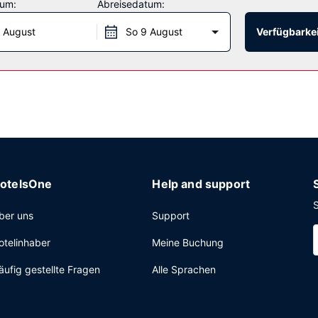
tum:
Abreisedatum:
 August
So 9 August
Verfügbarkei
etes Businesscenter, eine rund um die Uhr besetzte Rezeption und m
otelsOne
Help and support
S
ber uns
Support
otelinhaber
Meine Buchung
äufig gestellte Fragen
Alle Sprachen