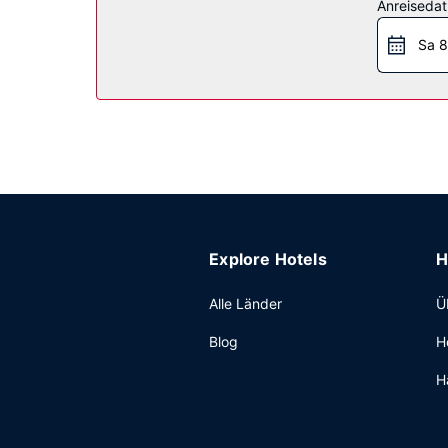
Anreiseda
Sonstige Einrichtungen
Sa 8
Zum Angebot gehören ein rund um die Uhr geöffn
Folgendes: Parken ohne Service (kostenlos).
Explore Hotels
H
Alle Länder
Ü
Blog
H
H