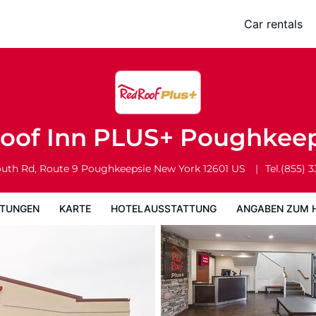
sie
Car rentals
Hotelausstattung
Angaben zum Hotel
Hotelrichtlinien
oof Inn PLUS+ Poughkee
uth Rd, Route 9
Poughkeepsie
New York
12601
US
Tel.
(855) 
TUNGEN
KARTE
HOTELAUSSTATTUNG
ANGABEN ZUM 