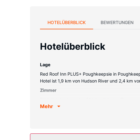
HOTELÜBERBLICK
BEWERTUNGEN
Hotelüberblick
Lage
Red Roof Inn PLUS+ Poughkeepsie in Poughkeepsie 
Hotel ist 1,9 km von Hudson River und 2,4 km v
Zimmer
Fühl dich in einem der 61 klimatisierten Zimmer
Mehr
Satellitenempfang. Es sind eigene Badezimmer m
Schreibtische und Mikrowellen sowie Telefone, 
Ausstattung der Anlage
Für deine Freizeit steht Folgendes zur Verfügun
ein Verkaufsautomat werden angeboten.