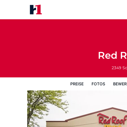
Red Roof Inn PLUS+ Poughkeep
Preise
Fotos
Bewertungen
Karte
Red R
2349 So
PREISE
FOTOS
BEWER