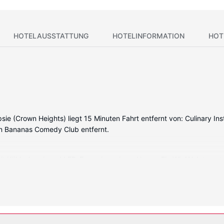
HOTELAUSSTATTUNG
HOTELINFORMATION
HOT
(Crown Heights) liegt 15 Minuten Fahrt entfernt von: Culinary Insti
on Bananas Comedy Club entfernt.
 mit Kühlschrank und LED-Fernseher wie zu Hause. Ein WLAN-Internet
it Duschwannen vorhanden, die über kostenlose Toilettenartikel und
mit denen du kostenlose Ortsgespräche führen kannst.
g: Fitnessmöglichkeiten, kostenloses WLAN und ein Concierge-Service