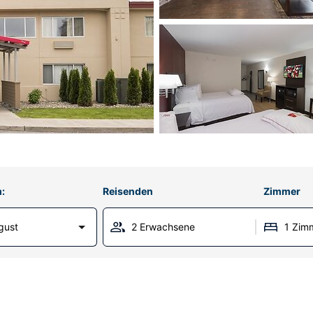
:
Reisenden
Zimmer
gust
2 Erwachsene
1 Zim