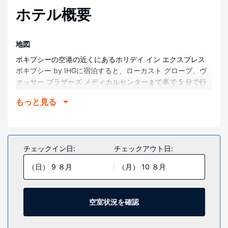
ホテル概要
地図
ポキプシーの空港の近くにあるホリデイ イン エクスプレス
ポキプシー by IHGに宿泊すると、ローカスト グローブ、ヴ
ァッサー ブラザーズ メディカルセンターまで車で 5 分で行
けます。 このホテルは、スプリングサイド ナショナル ヒス
もっと見る
トリック サイトまで 1.8 km、マッキャン ゴルフ コースまで
2.4 km の場所にあります。
部屋
全部で 121 室ある客室には冷蔵庫、薄型テレビがあります。
チェックイン日:
チェックアウト日:
テレビゲームと衛星放送の番組をお楽しみいただけるほか、
（日） 9 ８月
（月） 10 ８月
WiFi (無料)をご利用いただけます。シャワー付き浴槽のある
専用バスルームには、バスアメニティ (無料)、ビデが備わっ
ています。セーフティボックス (ノートパソコン収納可能)、
デスクの他に、市内通話 (無料)付きの電話をご利用いただけ
空室状況を確認
ます。