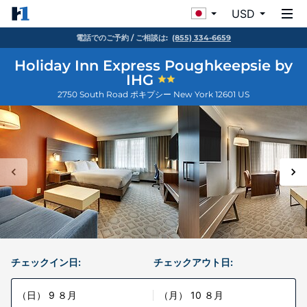
USD
電話でのご予約 / ご相談は:
(855) 334-6659
Holiday Inn Express Poughkeepsie by
IHG
2750 South Road
ポキプシー
New York
12601
US
チェックイン日:
チェックアウト日:
（日） 9 ８月
（月） 10 ８月