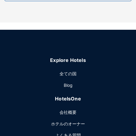
施設
フィットネスセンターなどのレクリエーション設備のほか、
WiFi (無料)、コンシェルジュ サービスなどの設備をご利用い
ただけます。その他の設備としてこのホテルでは、ギフトシ
ョップ / ニューススタンド、ウェディングサービス、テレビ
(共用エリア)をご利用いただけます。
レストラン
ホリデイ イン エクスプレス ポキプシー by IHGでの軽食に
Explore Hotels
は、スナックバー / デリをご利用ください。無料のビュッフ
ェを毎日お召し上がりいただけます。
全ての国
その他の施設
Blog
24 時間対応ビジネスセンター、エクスプレス チェックイ
ン、ロビーでの新聞サービス (無料)をお使いいただけます。
HotelsOne
敷地内にはセルフパーキング (無料) が備わっています。
会社概要
ホテルのオーナー
よくある質問