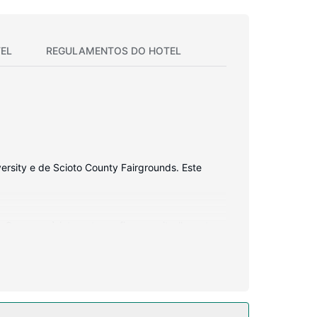
EL
REGULAMENTOS DO HOTEL
ersity e de Scioto County Fairgrounds. Este
O acesso à internet sem fios permite-lhe estar
em de uma combinação polibã/banheira, artigos
fone com chamadas locais grátis.