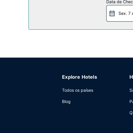
Restaurante
Data de Check
Comece as suas manhãs da melhor forma com um 
Sex. 7 
Outros serviços
As principais comodidades incluem computadores,
Explore Hotels
H
Todos os países
S
Blog
P
Q