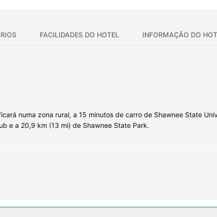
RIOS
FACILIDADES DO HOTEL
INFORMAÇÃO DO HOT
ficará numa zona rural, a 15 minutos de carro de Shawnee State Univ
Club e a 20,9 km (13 mi) de Shawnee State Park.
 individualizada, com um micro-ondas e um televisor de ecrã plano. 
uma seleção de canais por cabo. As casas de banho privativas dispõ
odidades incluem ainda secretárias e cafeteiras/bules, além de tele
e incluem Wi-fi grátis e uma máquina de venda automática.