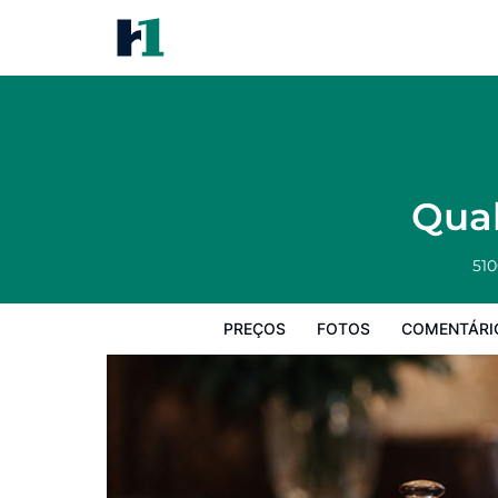
Quality Inn & Suites Portsmout
Preços
Fotos
Comentários
Mapa
Qual
510
PREÇOS
FOTOS
COMENTÁRI