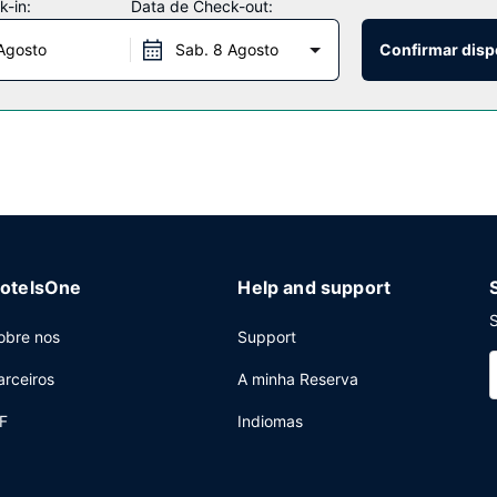
-in:
Data de Check-out:
pequeno-almoço completo grátis, servido diariamente entre as 6:0
Agosto
Sab. 8 Agosto
Confirmar disp
 Check-in rápido e registo de saída rápido. Há estacionamento gráti
otelsOne
Help and support
S
obre nos
Support
arceiros
A minha Reserva
F
Indiomas