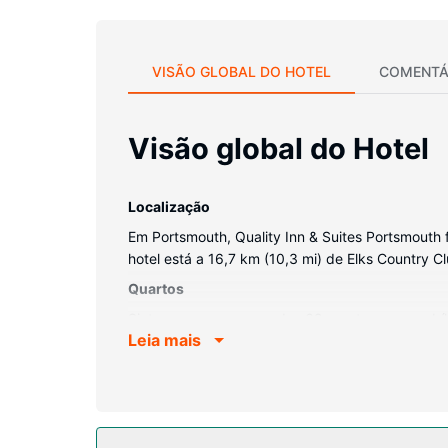
VISÃO GLOBAL DO HOTEL
COMENTÁ
Visão global do Hotel
Localização
Em Portsmouth, Quality Inn & Suites Portsmouth 
hotel está a 16,7 km (10,3 mi) de Elks Country 
Quartos
Sinta-se em casa num dos 62 quartos com mobília
Leia mais
sempre contactável. Ao final do dia, assista a 
de higiene grátis e secadores de cabelo. As com
Serviço do hotel
Algumas das comodidades e serviços em destaqu