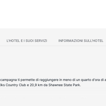
L'HOTEL E I SUOI SERVIZI
INFORMAZIONI SULL'HOTEL
n campagna ti permette di raggiungere in meno di un quarto d'ora di
 Elks Country Club e 20,9 km da Shawnee State Park.
ndividuale della struttura, complete di microonde e TV a schermo piatt
ia cavo è l'ideale per concedersi un po' di svago. Il bagno in camera