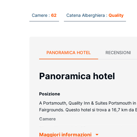
Camere :
62
Catena Alberghiera :
Quality
PANORAMICA HOTEL
RECENSIONI
Panoramica hotel
Posizione
A Portsmouth, Quality Inn & Suites Portsmouth i
Fairgrounds. Questo hotel si trova a 16,7 km da
Camere
Rilassati in una delle 62 camere con arredamento i
Maggiori informazioni
contatto con il mondo, mentre la TV con canali v