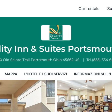
h
Car rentals
Su
'hotel e i suoi servizi
Informazioni sull'hotel
Condizioni dell'hotel
ity Inn & Suites Portsmo
0 Old Scioto Trail
Portsmouth
Ohio
45662
US
Tel.
(855) 334-
MAPPA
L'HOTEL E I SUOI SERVIZI
INFORMAZIONI SULL'