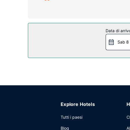
cortesia gratuiti e asciugacapelli. I comfort incl
Attrattive della proprietà
Avrai a disposizone utili servizi come il Wi-Fi gra
Ristorante
Data di arriv
La colazione completa viene servita gratuitamente 
Sab 8
Altre attrattive
Potrai usufruire di una postazione PC, check-in ve
Explore Hotels
H
Tutti i paesi
C
Blog
A