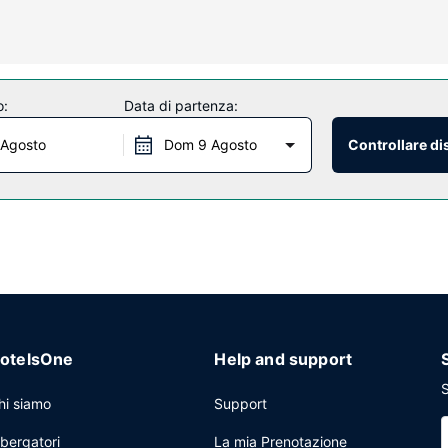
udono scrivanie, accessori per la preparazione di caffè/tè e telefoni 
tuito e un distributore automatico.
o:
Data di partenza:
tutti i giorni dalle ore 06:00 alle ore 09:30.
 Agosto
Dom 9 Agosto
Controllare di
loce e check-out veloce. Il un parcheggio gratuito è disponibile in lo
otelsOne
Help and support
S
hi siamo
Support
lbergatori
La mia Prenotazione