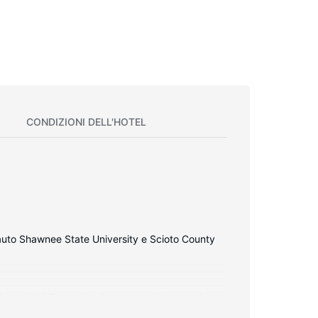
CONDIZIONI DELL'HOTEL
 auto Shawnee State University e Scioto County
o. Il Wi-Fi gratuito ti consente di restare in
 dispone di combinazione doccia/vasca, set di