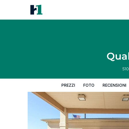
Quality Inn & Suites Portsmout
Prezzi
Foto
Recensioni
Mappa
L
Qual
510
PREZZI
FOTO
RECENSIONI