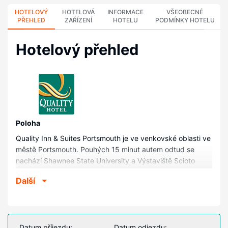
HOTELOVÝ
HOTELOVÁ
INFORMACE
VŠEOBECNÉ
PŘEHLED
ZAŘÍZENÍ
HOTELU
PODMÍNKY HOTELU
Hotelový přehled
Poloha
Quality Inn & Suites Portsmouth je ve venkovské oblasti ve
městě Portsmouth. Pouhých 15 minut autem odtud se
nachází Shawnee State University a Výstaviště Scioto
County. Tento hotel se nachází 16,7 km od Elks Country
Další
Club a 20,9 km od Státní park Shawnee.
Pokoje
V jednom z 62 pokojů s osobitou výbavou, k jejichž
vybavení patří mikrovlnná trouba a televize s plochou
Datum příjezdu:
Datum odjezdu: