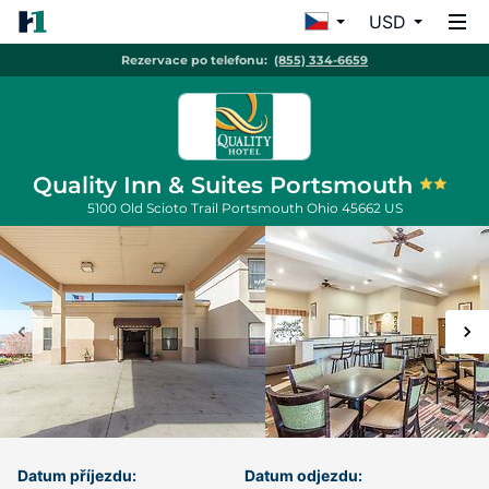
USD
Rezervace po telefonu:
(855) 334-6659
Quality Inn & Suites Portsmouth
5100 Old Scioto Trail
Portsmouth
Ohio
45662
US
Datum příjezdu:
Datum odjezdu: