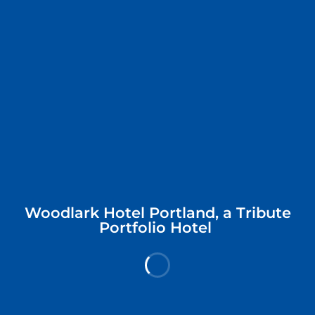
酒店介绍
酒店设施
酒店信息
酒店政策
酒店介绍
住宿地点
波特兰伍德拉克酒店，致敬精选酒店位于波特兰波特兰市中
心，步行前往鲍威尔图书城只需 5 分钟、前往汤姆·麦考尔滨水
公园需 10 分钟。 此酒店距离波特兰州立大学 0.7 英里（1.1 公
里），距离俄勒冈科学与工业博物馆 1.3 英里（2.1 公里）。
更多信息
客房
Woodlark Hotel Portland, a Tribute
酒店有 150 间客房，提供液晶电视。您的加厚层卧床备有埃及
Portfolio Hotel
棉床单。提供免费无线网络，方便您与朋友保持联系；卫星频
道可满足您的娱乐需求。配备淋浴设施的私人浴室提供名牌洗
入住日期:
退房日期:
护用品和吹风机。
星期三 5 8月
星期四 6 8月
物业设施
不要错过24 小时健身中心和自行车租赁等众多度假设施。此酒