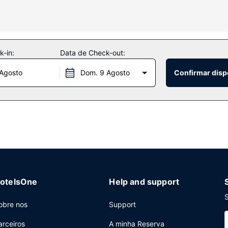
imento à sua disposição, incluindo uma sala de fitness aberta 24 hor
oncierge e serviços para casamentos.
-in:
Data de Check-out:
 Agosto
Dom. 9 Agosto
Confirmar disp
lard, um restaurante especializado em cozinha americana que serve a
ligeiras. Venha tomar um copo num dos 2 bares/lounges.
da rápido, jornais grátis no lobby e um serviço de limpeza a seco. 
reuniões, com uma área total de 201 metros quadrados.
otelsOne
Help and support
S
obre nos
Support
arceiros
A minha Reserva