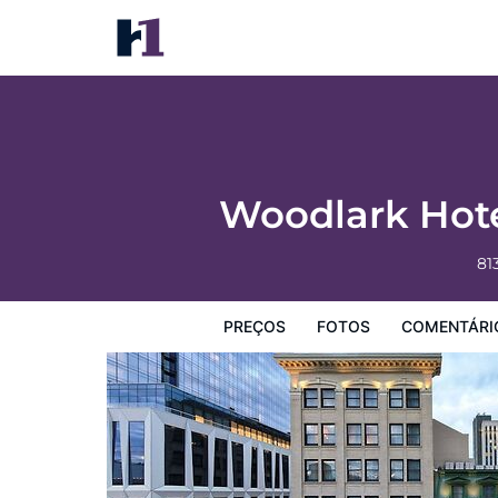
Woodlark Hotel Portland, a Tribute Portfol
Preços
Fotos
Comentários
Mapa
Facilidades d
Woodlark Hotel
81
PREÇOS
FOTOS
COMENTÁRI