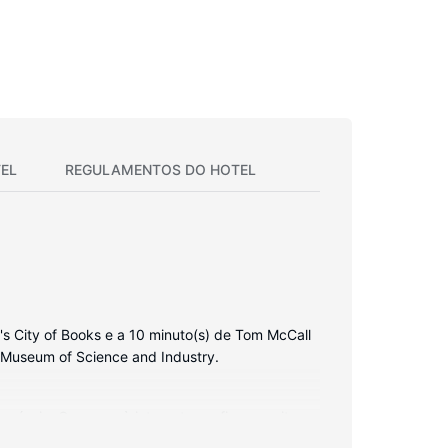
EL
REGULAMENTOS DO HOTEL
l's City of Books e a 10 minuto(s) de Tom McCall
on Museum of Science and Industry.
gípcio. O acesso à internet sem fios permite-
ivas dispõem de um polibã, artigos de higiene