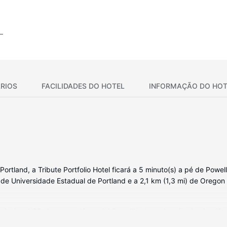
RIOS
FACILIDADES DO HOTEL
INFORMAÇÃO DO HOT
ortland, a Tribute Portfolio Hotel ficará a 5 minuto(s) a pé de Powel
i) de Universidade Estadual de Portland e a 2,1 km (1,3 mi) de Oreg
evisor LCD. As camas têm colchões pillowtop e lençóis de algodão e
sista a uma seleção de canais via satélite. As casas de banho privat