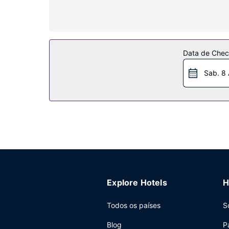
exclusivos e secadores de cabelo.
Serviço do hotel
Desfrute das várias propostas de lazer e entreten
adicionais contam-se Wi-fi grátis, serviços de c
Data de Check
Restaurante
Sab. 8
Para recarregar baterias, dê um salto até ao Bul
uma cafetaria para desfrutar de refeições mais 
Outros serviços
As principais comodidades incluem registo de saí
de uma zona para conferências e de 4 salas de 
Explore Hotels
H
Todos os países
S
Blog
P