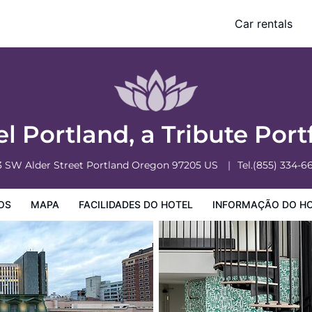
io Hotel
Car rentals
o Hotel
Informação do Hotel
Regulamentos do Hotel
 Portland, a Tribute Port
3 SW Alder Street
Portland
Oregon
97205
US
Tel.
(855) 334-6
OS
MAPA
FACILIDADES DO HOTEL
INFORMAÇÃO DO H