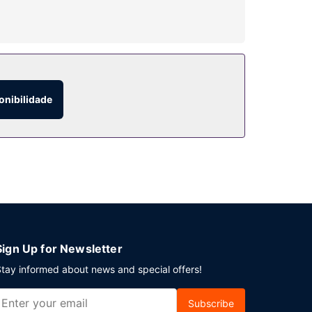
as e aluguer de bicicletas. Entre as facilidades
onibilidade
lmoços e jantares. Em alternativa, encontrará
Planeia um evento em Portland? Este hotel dispõe
Sign Up for Newsletter
tay informed about news and special offers!
Subscribe