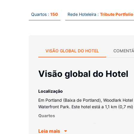
Quartos :
150
Rede Hoteleira :
Tribute Portfolio
VISÃO GLOBAL DO HOTEL
COMENTÁ
Visão global do Hotel
Localização
Em Portland (Baixa de Portland), Woodlark Hotel P
Waterfront Park. Este hotel está a 1,1 km (0,7 m
Quartos
Sinta-se em casa num dos 150 quartos com um tel
Leia mais
lhe estar sempre contactável. Ao final do dia, as