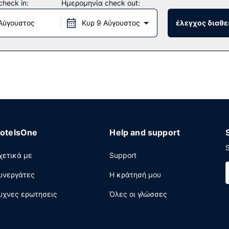
heck in:
Ημερομηνία check out:
Αύγουστος
Κυρ 9 Αύγουστος
έλεγχος διαθε
εψιόν όλο το 24ωρο, χρηματοκιβώτιο στη ρεσεψιόν και ένα ασανσ
otelsOne
Help and support
S
χετικά με
Support
υνεργάτες
Η κράτησή μου
υχνες ερωτησεις
Όλες οι γλώσσες