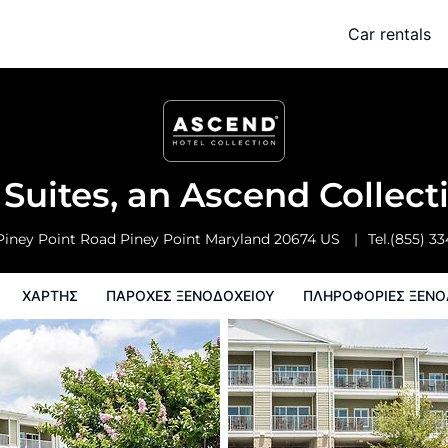
Collection Hotel
Car rentals
ης
Παροχες ξενοδοχειου
Πληροφορίες ξενοδοχείου
Πολιτικη
 Suites, an Ascend Collec
Piney Point Road
Piney Point
Maryland
20674
US
Tel.
(855) 3
ΧΆΡΤΗΣ
ΠΑΡΟΧΕΣ ΞΕΝΟΔΟΧΕΙΟΥ
ΠΛΗΡΟΦΟΡΊΕΣ ΞΕΝΟ