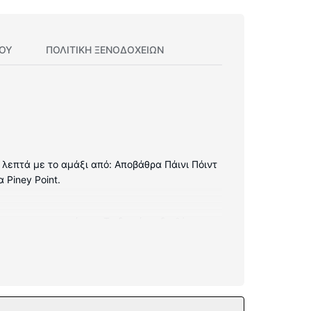
ΊΟΥ
ΠΟΛΙΤΙΚΗ ΞΕΝΟΔΟΧΕΊΩΝ
 5 λεπτά με το αμάξι από: Αποβάθρα Πάινι Πόιντ
 Piney Point.
ούρνους μικροκυμάτων. Τα δωμάτια διαθέτουν
α τη διασκέδασή σας καλωδιακά κανάλια. Οι
ωρεάν ασύρματο ίντερνετ.