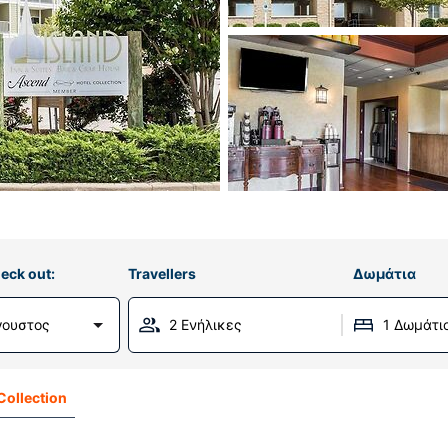
eck out:
Travellers
Δωμάτια
γουστος
2 Ενήλικες
1 Δωμάτι
Collection