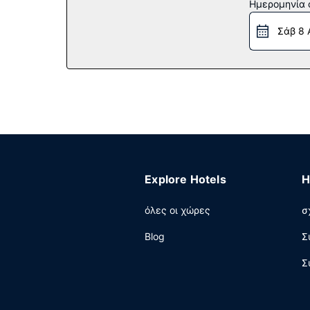
Εστιατόριο
Ημερομηνία c
Περιλαμβάνεται δωρεάν πρωινό (ευρωπαϊκό).
Σάβ 8 
Άλλες παροχές
Στις σημαντικές παροχές περιλαμβάνονται ρεσ
στάθμευση χωρίς παρκαδόρο.
Explore Hotels
H
όλες οι χώρες
σ
Blog
Σ
Σ