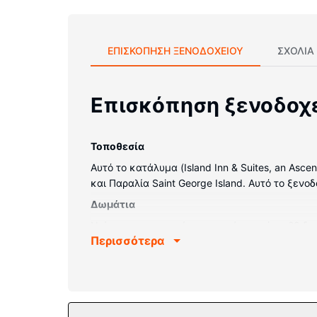
ΕΠΙΣΚΌΠΗΣΗ ΞΕΝΟΔΟΧΕΊΟΥ
ΣΧΌΛΙΑ
Επισκόπηση ξενοδοχ
Τοποθεσία
Αυτό το κατάλυμα (Island Inn & Suites, an Asce
και Παραλία Saint George Island. Αυτό το ξενοδ
Δωμάτια
Νιώστε σαν στο σπίτι σας σε ένα από τα 28 δω
Περισσότερα
μπαλκόνι. Mπορείτε να είστε πάντα online με
παροχές περιλαμβάνουν χρηματοκιβώτια και γ
Παροχές καταλύματος
Απολαύστε τις ψυχαγωγικές δυνατότητες, όπως