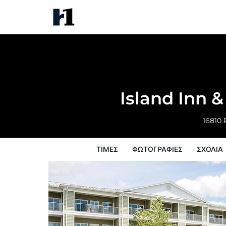
Island Inn & Suites, an Ascend 
Τιμές
Φωτογραφίες
σχόλια
Χάρτ
Island Inn &
16810 
ΤΙΜΈΣ
ΦΩΤΟΓΡΑΦΊΕΣ
ΣΧΌΛΙΑ