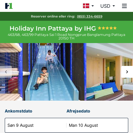
USD
Reserver online eller ring:
(855) 334-6659
Holiday Inn Pattaya by IHG
463/68, 463/99 Pattaya Sai 1 Road Nongprue Banglamung
Pattaya
20150
TH
Ankomstdato
Afrejsedato
Søn 9 August
Man 10 August