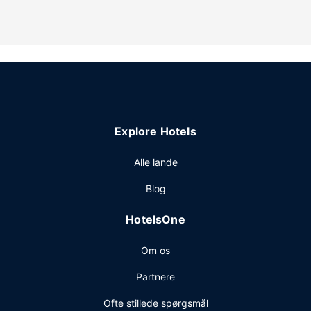
kan drage fordel af rekreative faciliteter, såsom en
udendørs pool, en sauna og et døgnåbent fitnesscenter.
Dette hotel tilbyder desuden gratis trådløs internetadgang,
concierge-tjenester og spillehal/spillerum.
Restaurant
Spis dig mæt i internationale retter på East Coast Kitchen,
som er en af dette hotels 5 restauranter, eller bliv på
Explore Hotels
værelset, og nyd godt af roomservice døgnet rundt.Tag
forbi baren ved poolen, hvor du kan slukke tørsten med
Alle lande
din yndlingsdrink. Morgenmadsbuffet tilbydes mod gebyr
dagligt fra kl. 05.30 til kl. 10.30.
Blog
Andre faciliteter
HotelsOne
Gæsterne har blandt andet adgang til gratis
internetforbindelse via kabel, en computerstation og
Om os
renseri/vaskeservice. Planlægger du et arrangement i
Pattaya? På dette hotel er der et område på 612
Partnere
kvadratmeter til rådighed, bestående af konferencelokaler
og mødelokaler. Gæster tilbydes lufthavnstransport tur-
Ofte stillede spørgsmål