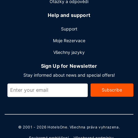
příplatek jsou hostům poskytovány tyto dopravní služby:
Otázky a odpovědi
kyvadlová doprava na letiště. Navíc je k dispozici
samostatné parkování zdarma.
Help and support
Support
Moje Rezervace
Všechny jazyky
Sign Up for Newsletter
Stay informed about news and special offers!
Subscribe
© 2001 - 2026
HotelsOne
. Všechna práva vyhrazena.
Soukromé prohlášení
Všeobecné podmínky