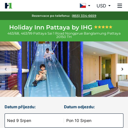
USD
Rezervace po telefonu:
(855) 334-6659
Holiday Inn Pattaya by IHG
463/68, 463/99 Pattaya Sai 1 Road Nongprue Banglamung
Pattaya
20150
TH
Datum příjezdu:
Datum odjezdu:
Ned 9 Srpen
Pon 10 Srpen