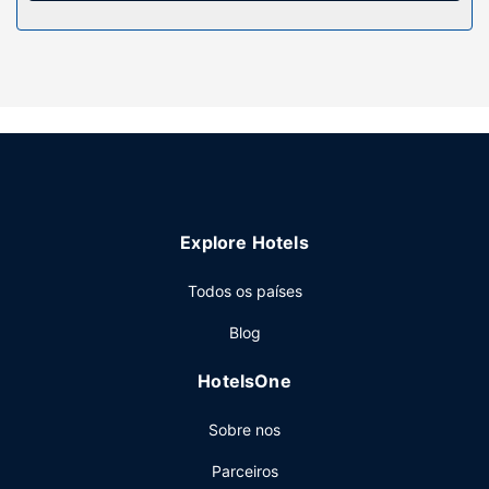
Serviço do hotel
Há várias opções de lazer e entretenimento ao seu dispor,
incluindo Sauna, uma sala de fitness aberta 24 horas e
uma piscina exterior sazonal. Wi-fi grátis, serviços de
concierge e uma sala de jogos são algumas das
comodidades adicionais disponíveis neste hotel.
Restaurante
Satisfaça o seu apetite no S Comme, um restaurante
Explore Hotels
especializado em cozinha francesa que serve jantares. Se
preferir quedar-se no aconchego dos seus aposentos, dê
Todos os países
uma vista de olhos pelo menu do serviço de quarto. O
hotel serve pequenos-almoços buffet diariamente entre as
Blog
8:30 e as 10:30 mediante uma sobretaxa.
Outros serviços
HotelsOne
As principais comodidades incluem um business center,
Sobre nos
Check-in rápido e jornais grátis no lobby. Planeia um
evento em Palaja? Este hotel dispõe de uma zona para
Parceiros
conferências e de uma sala de reuniões, com uma área