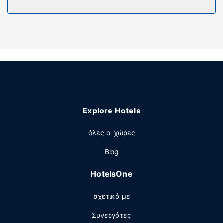
και δωρεάν προϊόντα προσωπικής περιποίησης. Οι
παροχές περιλαμβάνουν χρηματοκιβώτια και γραφεία.
Παρέχεται επίσης οροφοκομία καθημερινά.
Παροχές καταλύματος
Μην παραλείψετε να δοκιμάσετε τις ψυχαγωγικές
δραστηριότητες που προσφέρονται, όπως σάουνα,
γυμναστήριο ανοιχτό όλο το 24ωρο και εποχική
εξωτερική πισίνα. Σε αυτό το ξενοδοχείο θα βρείτε
επίσης δωρεάν ασύρματο ίντερνετ, υπηρεσίες concierge
Explore Hotels
και χώρο ψυχαγωγίας/ηλεκτρονικών παιχνιδιών.
Εστιατόριο
όλες οι χώρες
Αν θέλετε να απολαύσετε γαλλική κουζίνα, μπορείτε να
Blog
δοκιμάσετε τις σπεσιαλιτέ του S Comme (εστιατόριο)
που σερβίρει βραδινό. Μπορείτε επίσης να μείνετε μέσα
HotelsOne
και να επωφεληθείτε από το room service. Με επιπλέον
χρέωση είναι διαθέσιμο πρωινό (σε μπουφέ) καθημερινά
σχετικά με
μεταξύ 8:30 π.μ. - 10:30 π.μ..
Άλλες παροχές
Συνεργάτες