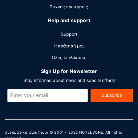
Στις σημαντικές παροχές περιλαμβάνονται ένα
Συχνες ερωτησεις
επιχειρηματικό κέντρο, γρήγορο check-in και δωρεάν
εφημερίδες στο λόμπι. Θέλετε να οργανώσετε μια
Help and support
εκδήλωση σε αυτήν την πόλη (Παλαζά); Αυτό το
ξενοδοχείο διαθέτει χώρο που είναι 45 τετραγωνικά
Support
μέτρα και περιλαμβάνει συνεδριακό χώρο και μια
αίθουσα συνεδριάσεων. Στους χώρους μας θα βρείτε
Η κράτησή μου
δωρεάν στάθμευση χωρίς παρκαδόρο.
Όλες οι γλώσσες
Sign Up for Newsletter
Stay informed about news and special offers!
Subscribe
πνευματική ιδιοκτησία © 2001 - 2026
HOTELSONE
. All rights