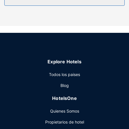
Elige entre las numerosas instalaciones recreativas
ofrecidas, que incluyen una piscina cubierta y gimnasio.
Encontrarás además conexión a Internet wifi gratis y un
salón de eventos.
Restaurante
Todos los días se ofrece un desayuno bufé gratuito.
Otros servicios
Tendrás un centro de negocios abierto las 24 horas,
Explore Hotels
check-out exprés y un servicio de recepción las 24 horas a
tu disposición. Este hotel pone a tu disposición 2 salas de
Todos los paises
reuniones donde celebrar todo tipo de eventos. Hay un
Blog
aparcamiento sin asistencia gratuito disponible.
HotelsOne
Quienes Somos
Propietarios de hotel