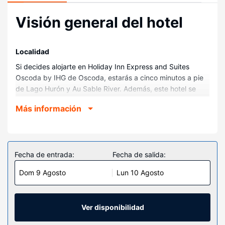
Visión general del hotel
Localidad
Si decides alojarte en Holiday Inn Express and Suites
Oscoda by IHG de Oscoda, estarás a cinco minutos a pie
de Lago Hurón y Au Sable River. Además, este hotel se
encuentra a 2,2 km de Bosque nacional Huron-Manistee y
Más información
a 9,7 km de Lakewood Shores Resort - The Gailes Golf
Course.
Habitaciones
Disfruta de una agradable estancia en una de las 90
Fecha de entrada:
Fecha de salida:
habitaciones con televisión de pantalla plana. Mantén el
Dom 9 Agosto
Lun 10 Agosto
contacto con los tuyos gracias a la la conexión wifi gratis.
El cuarto de baño está provisto de bañera o ducha y
secadores de pelo. Entre las comodidades, se incluyen
escritorio, sillas de oficina y teléfono.
Ver disponibilidad
Servicios hotel