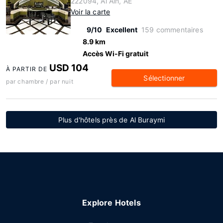
222094, Al Ain, AE
Voir la carte
9/10
Excellent
159 commentaires
8.9 km
Accès Wi-Fi gratuit
USD 104
À PARTIR DE
Sélectionner
par chambre / par nuit
Plus d'hôtels près de Al Buraymi
Explore Hotels