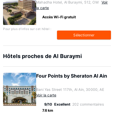
Mahadha Hotel, Al Buraymi, 512, OM
Voir
la carte
Accès Wi-Fi gratuit
Pour plus d'infos sur cet hôtel :
Sélectionner
Hôtels proches de Al Buraymi
Four Points by Sheraton Al Ain
Bani Yas Street 117th, Al Ain, 30000, AE
Voir la carte
9/10
Excellent
202 commentaires
7.6 km