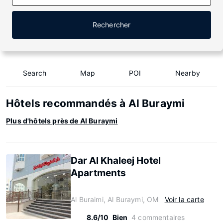
Rechercher
Search
Map
POI
Nearby
Hôtels recommandés à Al Buraymi
Plus d'hôtels près de Al Buraymi
Dar Al Khaleej Hotel
Apartments
Al Buraimi, Al Buraymi, OM
Voir la carte
8.6/10
Bien
4 commentaires