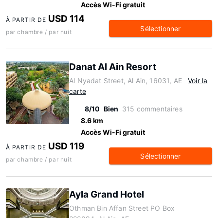
Accès Wi-Fi gratuit
USD 114
À PARTIR DE
Sélectionner
par chambre / par nuit
Danat Al Ain Resort
Al Nyadat Street, Al Ain, 16031, AE
Voir la
carte
8/10
Bien
315 commentaires
8.6 km
Accès Wi-Fi gratuit
USD 119
À PARTIR DE
Sélectionner
par chambre / par nuit
Ayla Grand Hotel
Othman Bin Affan Street PO Box