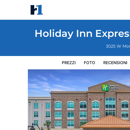
Holiday Inn Express & Suites Charleston 
Prezzi
Foto
Recensioni
Mappa
L'hotel e i suoi s
Holiday Inn Expres
3025 W Mo
PREZZI
FOTO
RECENSIONI