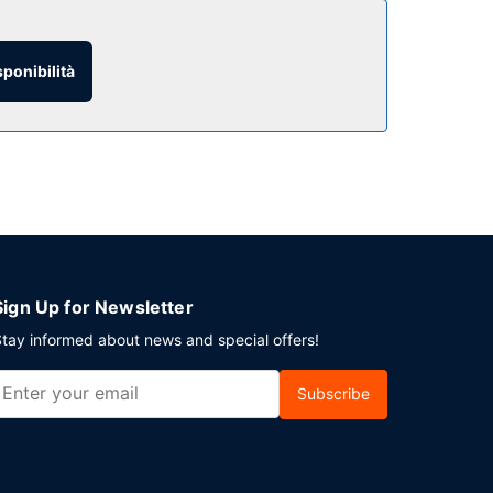
i, il divertimento è assicurato! Questo hotel
navetta gratuita che opera all'interno di 0.5
sponibilità
l prezzo.
tai pianificando un evento a North Charleston?
vetta per l'aeroporto (andata e ritorno) è
Sign Up for Newsletter
tay informed about news and special offers!
Subscribe