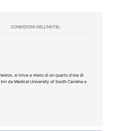
CONDIZIONI DELL'HOTEL
leston, si trova a meno di un quarto d'ora di
 km da Medical University of South Carolina e
one Internet inclusa, wireless e via cavo, e la TV
ato di set di cortesia gratuiti e asciugacapelli. I