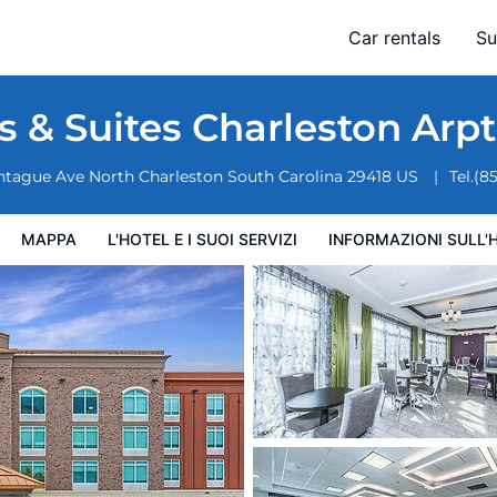
Arpt-Conv Ctr Area
Car rentals
Su
ervizi
Informazioni sull'hotel
Condizioni dell'hotel
s & Suites Charleston Arp
ntague Ave
North Charleston
South Carolina
29418
US
Tel.
(8
MAPPA
L'HOTEL E I SUOI SERVIZI
INFORMAZIONI SULL'