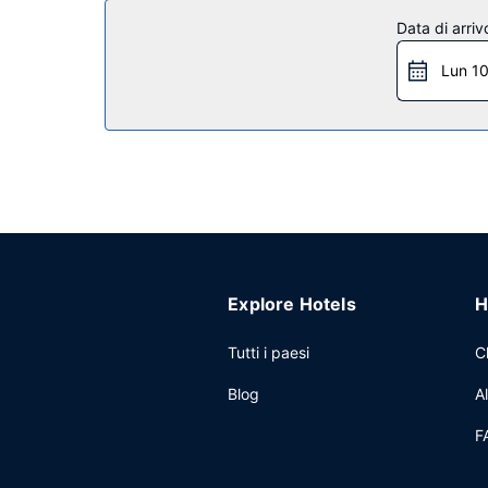
Grazie a una piscina coperta, una vasca idromassag
Data di arriv
propone, inoltre, il Wi-Fi gratuito, servizi di con
miglia.
Lun 1
Ristorante
Holiday Inn Express & Suites Charleston Arpt-Con
Altre attrattive
Potrai usufruire di accesso gratuito a Internet v
Presso un hotel avrai a disposizione 67 metri qua
disponibile gratuitamente 24 ore su 24.
Explore Hotels
H
Tutti i paesi
C
Blog
A
F