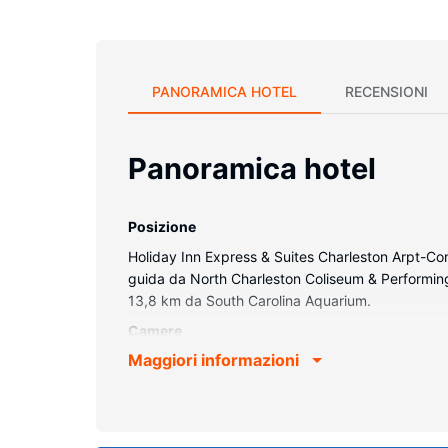
PANORAMICA HOTEL
RECENSIONI
Panoramica hotel
Posizione
Holiday Inn Express & Suites Charleston Arpt-Conv
guida da North Charleston Coliseum & Performing 
13,8 km da South Carolina Aquarium.
Camere
Maggiori informazioni
Rilassati in una delle 127 camere con aria condizi
a schermo piatto da 37 pollici con canali via cavo
comfort includono scrivanie, accessori per la pre
Attrattive della proprietà