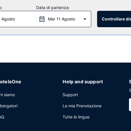
gio, una palestra aperta giorno e notte e molti altri servizi ricreativ
o:
Data di partenza:
cierge e una TV nelle aree comuni. Gli ospiti avranno a disposizione la 
0 Agosto
Mar 11 Agosto
Controllare di
v Ctr Area include uno snack bar. La colazione a buffet è inclusa ne
ia cavo, un business center aperto 24 ore su 24 e check-out veloce. S
drati di spazio con un'area per conferenze e una sala riunioni. Una na
otelsOne
Help and support
S
hi siamo
Support
lbergatori
La mia Prenotazione
AQ
Tutte le lingue