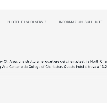
L'HOTEL E I SUOI SERVIZI
INFORMAZIONI SULL'HOTEL
 Ctr Area, una struttura nel quartiere dei cinema/teatri a North Char
Arts Center e da College of Charleston. Questo hotel si trova a 13,2
onata della struttura, completa di frigorifero e microonde. La connessi
 sono l'ideale per concedersi un po' di svago. Il bagno in camera è dot
parazione di caffè/tè e telefoni con chiamate urbane gratuite.