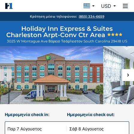
USD
Κράτηση μέσω τηλεφώνου:
(855) 334-6659
Holiday Inn Express & Suites
Charleston Arpt-Conv Ctr Area
3025 W Montague Ave
Βόρειο Τσάρλεστον
South Carolina
29418
US
Ημερομηνία check in:
Ημερομηνία check out:
Παρ 7 Αύγουστος
Σάβ 8 Αύγουστος