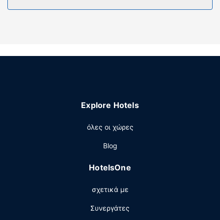
οθόνη 37 ιντσών με καλωδιακά κανάλια. Τα ιδιωτικά
μπάνια διαθέτουν δωρεάν προϊόντα προσωπικής
περιποίησης και πιστολάκια μαλλιών. Οι παροχές
περιλαμβάνουν γραφεία και βραστήρες για καφέ/τσάι,
καθώς επίσης τηλέφωνα με δωρεάν τοπικές κλήσεις.
Παροχές καταλύματος
Επωφεληθείτε από τις ψυχαγωγικές δυνατότητες που
προσφέρονται, όπως εσωτερική πισίνα, μπανιέρα
υδρομασάζ και γυμναστήριο ανοιχτό όλο το 24ωρο. Οι
Explore Hotels
επιπλέον παροχές σε αυτό το ξενοδοχείο
περιλαμβάνουν δωρεάν ασύρματο ίντερνετ, υπηρεσίες
όλες οι χώρες
concierge και τηλεόραση σε κοινόχρηστο χώρο. Οι
επισκέπτες μπορούν να τριγυρίσουν με το δωρεάν
Blog
λεωφορειάκι που καλύπτει αποστάσεις 0.5 μίλια.
HotelsOne
Εστιατόριο
Πάρτε κάτι να φάτε από το μπαρ με σνακ/ντελικατέσεν,
σχετικά με
το οποίο εξυπηρετεί τους επισκέπτες σε αυτό το
κατάλυμα (Holiday Inn Express & Suites Charleston Arpt-
Συνεργάτες
Conv Ctr Area). Περιλαμβάνεται δωρεάν πρωινό (σε