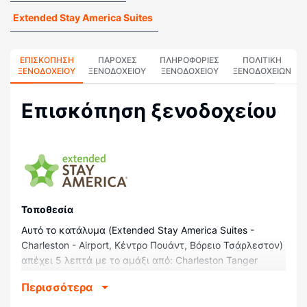
Extended Stay America Suites
ΕΠΙΣΚΌΠΗΣΗ
ΠΑΡΟΧΕΣ
ΠΛΗΡΟΦΟΡΊΕΣ
ΠΟΛΙΤΙΚΗ
ΞΕΝΟΔΟΧΕΊΟΥ
ΞΕΝΟΔΟΧΕΙΟΥ
ΞΕΝΟΔΟΧΕΊΟΥ
ΞΕΝΟΔΟΧΕΊΩΝ
Επισκόπηση ξενοδοχείου
Τοποθεσία
Αυτό το κατάλυμα (Extended Stay America Suites -
Charleston - Airport, Κέντρο Πουάντ, Βόρειο Τσάρλεστον)
απέχει 5 λεπτά με το αμάξι από: Charleston Tanger
Outlets (καταστήματα outlet) και Charleston Area
Περισσότερα
Convention Center (Συνεδριακό Κέντρο). Αυτό το
ξενοδοχείο απέχει 1,5 χλμ. από: Στάδιο North Charleston