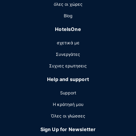
όλες οι χώρες
μεταξύ 6:00 π.μ. - 9:30 π.μ..
Άλλες παροχές
Blog
Στις σημαντικές παροχές περιλαμβάνονται
HotelsOne
εγκαταστάσεις πλυντηρίων, ένα ασανσέρ και καφές/
τσάι στους κοινόχρηστους χώρους. Στους χώρους μας θα
σχετικά με
βρείτε δωρεάν στάθμευση χωρίς παρκαδόρο.
Συνεργάτες
Συχνες ερωτησεις
Help and support
Support
Η κράτησή μου
Όλες οι γλώσσες
Sign Up for Newsletter