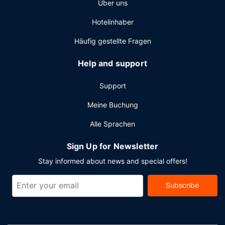
Über uns
Zum Angebot gehören ein rund um die Uhr geöffnetes
Hotelinhaber
Businesscenter, ein Express-Check-out und ein
Textilreinigungsservice. Wenn du eine Veranstaltung in
Häufig gestellte Fragen
North Charleston planst, ist dieses Hotel eine gute Wahl,
denn zu den 527 Quadratfuß (49 Quadratmeter) großen
Help and support
Veranstaltungsräumlichkeiten zählen Konferenzfläche und
ein Tagungsraum. Der Flughafentransfer (zu bestimmten
Support
Zeiten) ist kostenfrei und auch der Abholservice vom
Bahnhof muss nicht extra bezahlt werden.
Meine Buchung
Alle Sprachen
Sign Up for Newsletter
Stay informed about news and special offers!
Subscribe