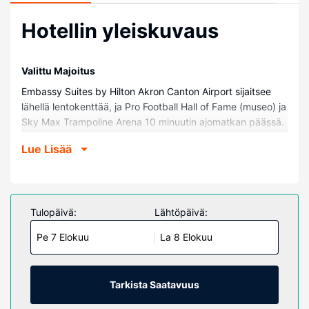
Hotellin yleiskuvaus
Valittu Majoitus
Embassy Suites by Hilton Akron Canton Airport sijaitsee
lähellä lentokenttää, ja Pro Football Hall of Fame (museo) ja
Sky Max Trampoline Arena 10 minuutin ajomatkan päässä.
Tämä hotelli sijaitsee 0,9 km:n päässä kohteesta Studio
Lue Lisää
Arts & Glass ja 2,1 km:n päässä kohteesta K1 Speed.
Huoneet
Tässä majoituspaikassa on 150 yksilöllisesti kalustettua
huonetta, joiden varusteluun kuuluu muun muassa
Tulopäivä:
Lähtöpäivä:
jääkaappi ja LCD-televisio. Käytössäsi on digitaalikanavat
Pe 7 Elokuu
La 8 Elokuu
ja ilmainen internetyhteys (langaton ja kiinteä).
Kylpyhuoneesta löytyy ilmaiset hygieniatuotteet ja
hiustenkuivaaja. Varusteluun kuuluu työpöytä,
mikroaaltouuni ja puhelin (ilmaiset paikallispuhelut).
Tarkista Saatavuus
Kiinteistön miellyttävyys