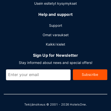
center ja express-sisäänkirjautuminen. Tämä hotelli tarjoaa
Usein esitetyt kysymykset
asiakkailleen 557 neliömetriä kokoustiloja, joihin kuuluu
konferenssikeskus ja 5 kokoushuonetta. Asiakkaiden
Help and support
käytössä on lentokenttäkuljetukset aikataulun mukaan
ilmaiseksi.
Support
Omat varaukset
Kaikki kielet
Sign Up for Newsletter
Stay informed about news and special offers!
Subscribe
Tekijänoikeus © 2001 - 2026
HotelsOne
.