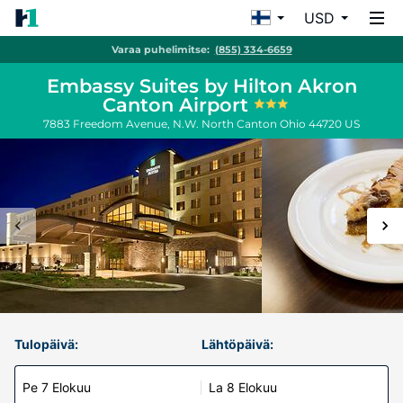
USD
Varaa puhelimitse:
(855) 334-6659
Embassy Suites by Hilton Akron
Canton Airport
7883 Freedom Avenue, N.W.
North Canton
Ohio
44720
US
Tulopäivä:
Lähtöpäivä:
Pe 7 Elokuu
La 8 Elokuu