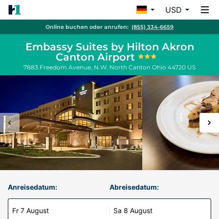
USD
Online buchen oder anrufen:
(855) 334-6659
Embassy Suites by Hilton Akron
Canton Airport
7883 Freedom Avenue, N.W.
North Canton
Ohio
44720
US
Anreisedatum:
Abreisedatum:
Fr 7 August
Sa 8 August