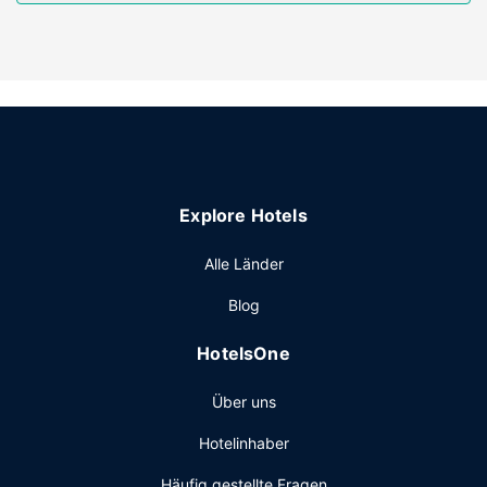
Ausstattung der Anlage
Zahlreiche Freizeiteinrichtungen (z. B. Innenpool und
Fitnessbereich (rund um die Uhr geöffnet)) lassen keine
Langeweile aufkommen. Kostenloses WLAN, ein
Souvenirladen/Kiosk und ein Hochzeitsservice stehen
ebenfalls zur Verfügung. Mit dem kostenfreien Shuttle in
die Umgebung, der in einem Umkreis von 3 Meilen fährt,
erreichst du bequem zahlreiche Attraktionen.
Restaurant
Explore Hotels
Es wird täglich ein kostenloser Empfang angeboten. Lass
Alle Länder
deinen Tag bei einem Drink an der Bar/Lounge ausklingen.
Ein inbegriffenes Frühstücksbuffet wird unter der Woche
Blog
von 06:00 Uhr bis 09:00 Uhr und am Wochenende von
07:00 Uhr bis 10:30 Uhr angeboten.
HotelsOne
Sonstige Einrichtungen
Über uns
Zum Angebot gehören ein kostenloser Internetzugang per
Kabel, ein Businesscenter und ein Express-Check-in. Wenn
Hotelinhaber
du eine Veranstaltung in North Canton planst, ist dieses
Hotel eine gute Wahl, denn zu den 6000 Quadratfuß (557
Häufig gestellte Fragen