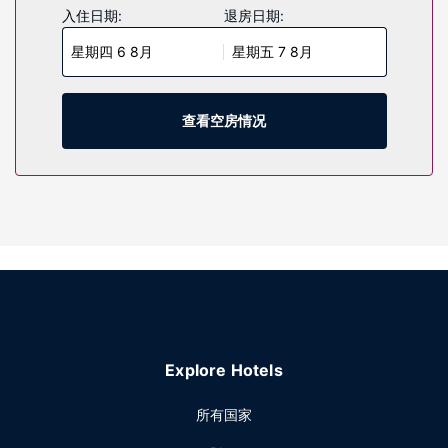
星频道可满足您的娱乐需求。配备独立的浴缸和淋浴的私人浴
入住日期:
退房日期:
室提供名牌洗护用品和吹风机。便利设施包括电话，以及保险
星期四 6 8月
星期五 7 8月
箱和书桌。
物业设施
到全方位服务的 SPA 放松一下；在这里，您可以享受身体护理
查看空房情况
和面部护理。如果想要休闲地度假，可好好利用健身俱乐部、
室外游泳池和室内游泳池。此酒店的其他设施包括礼宾服务、
游乐厅/游戏室和公共区电视。
餐厅
酒店设有 3 间餐厅，您不妨选择到Ocean 50 All Day Dining享
用国际美食，也可以待在房间里，享受部分时段客房送餐服
务。此外咖啡馆还供应美味点心。忙碌了一天后，可以去酒吧/
酒廊或池畔酒吧小酌一番，轻松一下。收费提供自助式。
其他设施
特色服务/设施包括免费高速有线上网、商务中心和快速入住。
Explore Hotels
计划在宁波举办活动？这家酒店拥有 1505 平方米（16200 平
方英尺）的空间，包括会议场地和会议室。酒店提供免费自助
所有国家
停车。