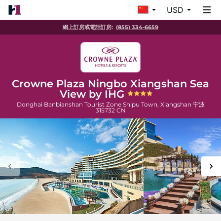
USD
網上訂房或電話訂房:
(855) 334-6659
Crowne Plaza Ningbo Xiangshan Sea
View by IHG
Donghai Banbianshan Tourist Zone Shipu Town, Xiangshan
宁波
315732
CN