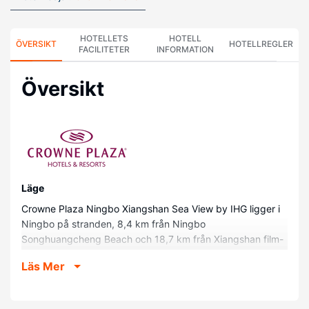
HOTELLETS
HOTELL
ÖVERSIKT
HOTELLREGLER
FACILITETER
INFORMATION
Översikt
Läge
Crowne Plaza Ningbo Xiangshan Sea View by IHG ligger i
Ningbo på stranden, 8,4 km från Ningbo
Songhuangcheng Beach och 18,7 km från Xiangshan film-
och tv-stad. Detta hotell vid stranden ligger 23,1 km från
Läs Mer
Allahs hav och 30,6 km från Parque forestal.
Hotellrum