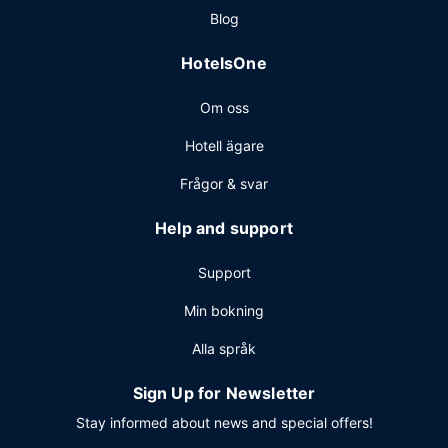
mot en avgift.
Blog
Övriga bekvämligheter
HotelsOne
Gäster har tillgång till bland annat gratis internet, business-
service och expressincheckning. Planerar du ett event i
Om oss
Ningbo? På detta hotell finns det event- och
konferensutrymmen på upp till 1505 kvadratmeter,
Hotell ägare
däribland konferensrum och mötesrum. Avgiftsfri parkering
erbjuds på plats.
Frågor & svar
Help and support
Support
Min bokning
Alla språk
Sign Up for Newsletter
Stay informed about news and special offers!