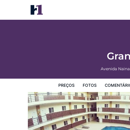
Gran Hotel Residencial Galerias
Preços
Fotos
Comentários
Mapa
Facilidades d
Gran
Avenida Naina
PREÇOS
FOTOS
COMENTÁRI