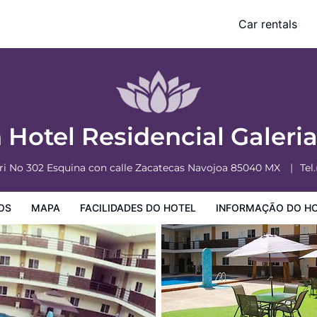
Car rentals
o Hotel
Informação do Hotel
Regulamentos do Hotel
 Hotel Residencial Galeri
ri No 302 Esquina con calle Zacatecas
Navojoa
85040
MX
Tel.
OS
MAPA
FACILIDADES DO HOTEL
INFORMAÇÃO DO H