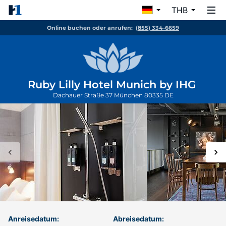
THB
Online buchen oder anrufen:
(855) 334-6659
Ruby Lilly Hotel Munich by IHG
Dachauer Straße 37
München
80335
DE
Anreisedatum:
Abreisedatum: