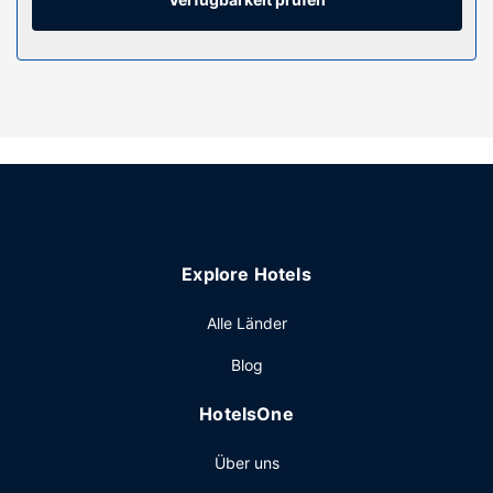
täglich sauber gemacht.
Ausstattung der Anlage
Genieße von folgendem Punkt aus den schönen Ausblick:
Dachterrasse. Nutz außerdem Einrichtungen und
Leistungen wie kostenloses WLAN und einen
Verkaufsautomaten.
Restaurant
Deinen Durst kannst du an der Bar/Lounge stillen. Gegen
Gebühr wird täglich von 06:30 Uhr bis 10:30 Uhr ein
Explore Hotels
Frühstücksbuffet angeboten.
Sonstige Einrichtungen
Alle Länder
Zum Angebot gehören ein Express-Check-in, eine rund um
Blog
die Uhr besetzte Rezeption und mehrsprachiges Personal.
Vor Ort gibt es Folgendes: Parken ohne Service
HotelsOne
(kostenpflichtig).
Über uns