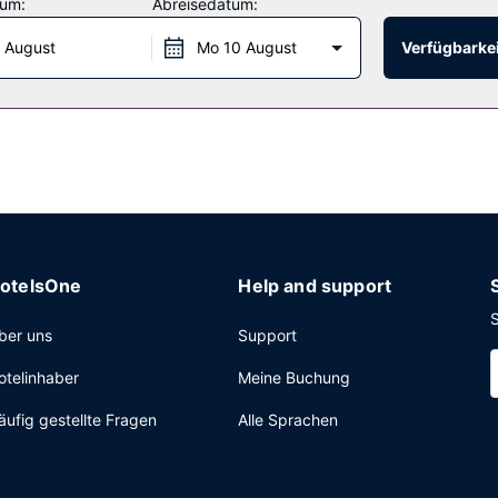
tum:
Abreisedatum:
einem Restaurant mit Schwerpunkt auf internationale Küche. Oder b
 August
Mo 10 August
Verfügbarkei
nen Tag bei einem Drink an der Bar/Lounge ausklingen. Gegen Gebühr
ang per Kabel, ein Textilreinigungsservice und eine rund um die Uh
tel eine gute Wahl, denn zu den 9806 Quadratfuß (911 Quadratmeter)
t es Folgendes: Parken ohne Service (kostenpflichtig).
otelsOne
Help and support
S
ber uns
Support
otelinhaber
Meine Buchung
äufig gestellte Fragen
Alle Sprachen