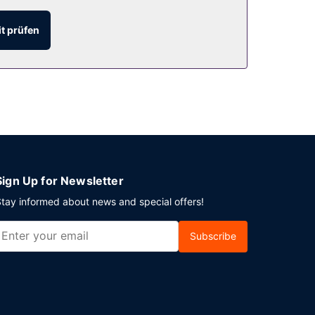
leib gemütlich auf deinem Zimmer und nutz den
t prüfen
 wird täglich von 06:30 Uhr bis 10:30 Uhr ein
r besetzte Rezeption. Wenn du eine
 großen Veranstaltungsräumlichkeiten zählen
Sign Up for Newsletter
tay informed about news and special offers!
Subscribe