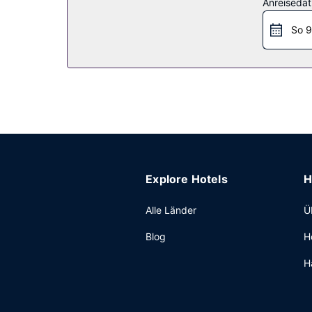
Restaurant
Anreiseda
Genieße Abendessen bei Restaurant Rôtisserie, 
So 9
Zimmerservice (bitte Zeiten beachten). Lass dei
Frühstücksbuffet angeboten.
Sonstige Einrichtungen
Zum Angebot gehören ein kostenloser Internetzug
Veranstaltung in München planst, ist dieses Ho
Konferenzfläche und 8 Tagungsräume. Vor Ort gib
Explore Hotels
H
Alle Länder
Ü
Blog
H
H