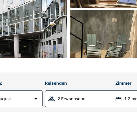
:
Reisenden
Zimmer
ugust
2 Erwachsene
1 Zim