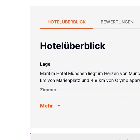
HOTELÜBERBLICK
BEWERTUNGEN
Hotelüberblick
Lage
Maritim Hotel München liegt im Herzen von Münche
km von Marienplatz und 4,9 km von Olympiapark
Zimmer
Buche einen Aufenthalt in einem der 349 Zimmer 
Mehr
Badezimmer bieten Badewannen oder Duschen, kos
Ausstattung der Anlage
Du solltest keine der folgenden Einrichtungen ver
kostenloses WLAN, ein Concierge-Service und ei