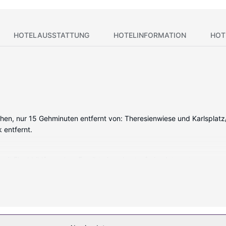
HOTELAUSSTATTUNG
HOTELINFORMATION
HOT
n, nur 15 Gehminuten entfernt von: Theresienwiese und Karlsplatz/St
 entfernt.
mit Flachbildfernseher. Es gibt einen kostenfreien Internetzugang 
tenlose Toilettenartikel und Haartrockner. Zur Austattung gehören
passen: Innenpool, Sauna und Fitnessmöglichkeiten. Weitere Highlight
n Hochzeitsservice.