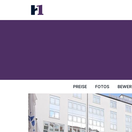
Maritim Hotel München
Preise
Fotos
Bewertungen
Karte
Hotelausstatt
PREISE
FOTOS
BEWER