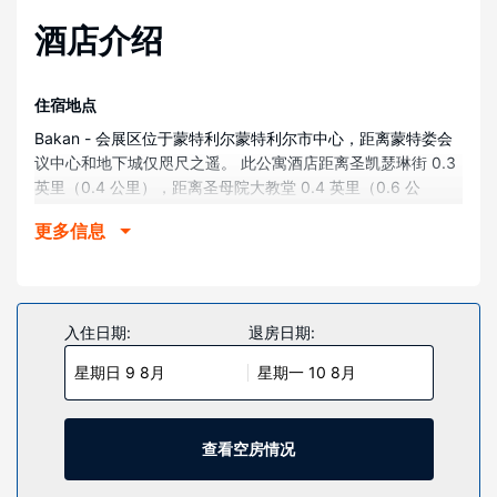
酒店介绍
住宿地点
Bakan - 会展区位于蒙特利尔蒙特利尔市中心，距离蒙特娄会
议中心和地下城仅咫尺之遥。 此公寓酒店距离圣凯瑟琳街 0.3
英里（0.4 公里），距离圣母院大教堂 0.4 英里（0.6 公
里）。
更多信息
客房
有 24 间特色装修的客房提供备有大冰箱和烤箱的厨房；您定
能在旅途中找到家的舒适。您的记忆海绵床垫卧床备有埃及棉
床单。免费提供有线和无线上网，此外，55 英寸智能电视提供
入住日期:
退房日期:
数码频道，可满足您的娱乐需求。便利设施包括书桌和独立的
星期日 9 8月
星期一 10 8月
起居区；而且每天提供客房服务。
其他设施
特色服务/设施包括免费高速有线上网、24 小时前台服务和行
查看空房情况
李寄存。