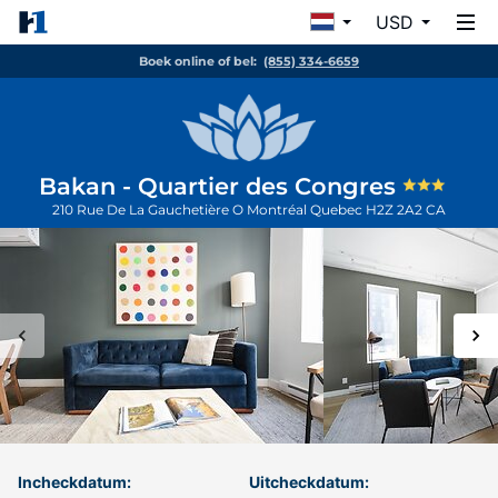
USD
Boek online of bel:
(855) 334-6659
Bakan - Quartier des Congres
210 Rue De La Gauchetière O
Montréal
Quebec
H2Z 2A2
CA
Incheckdatum:
Uitcheckdatum: