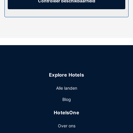
de kamers worden dagelijks schoongemaakt.
Controleer beschikbaarheid
Overige voorzieningen
Enkele van de voorzieningen zijn gratis kabelinternet, een
24-uurs receptie en een bagageopslagruimte.
Explore Hotels
Alle landen
Blog
HotelsOne
Over ons