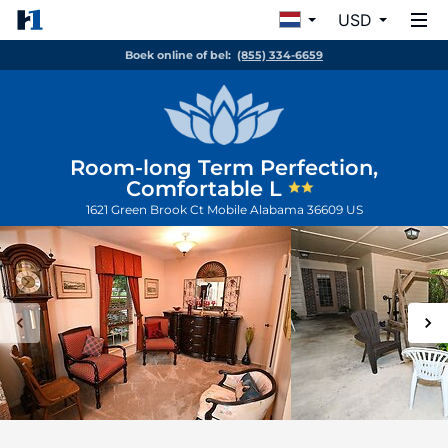
USD
Boek online of bel:
(855) 334-6659
Room-long Term Perfection,
Comfortable L
1621 Green Brook Ct
Mobile
Alabama
36609
US