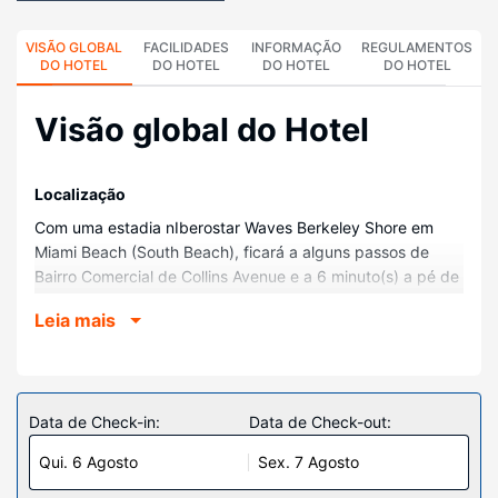
VISÃO GLOBAL
FACILIDADES
INFORMAÇÃO
REGULAMENTOS
DO HOTEL
DO HOTEL
DO HOTEL
DO HOTEL
Visão global do Hotel
Localização
Com uma estadia nIberostar Waves Berkeley Shore em
Miami Beach (South Beach), ficará a alguns passos de
Bairro Comercial de Collins Avenue e a 6 minuto(s) a pé de
Ocean Drive. Este hotel de praia está a 0,9 km (0,6 mi) de
Leia mais
Centro de Congressos de Miami Beach e a 0,3 km (0,2 mi)
de Praia, Miami Beach.
Quartos
Sinta-se em casa num dos 95 quartos com ar
Data de Check-in:
Data de Check-out:
condicionado, uma base para iPod e um televisor de ecrã
Qui. 6 Agosto
Sex. 7 Agosto
plano. Ligue-se à internet com e sem fios gratuita para
estar sempre contactável. Em alternativa, assista a uma