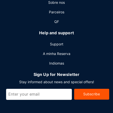
Sobre nos
Outros serviços
Parceiros
As principais comodidades incluem acesso à internet com
fios grátis, um serviço de limpeza a seco e uma receção
QF
aberta 24 horas.
Help and support
Support
A minha Reserva
Indiomas
Sign Up for Newsletter
Stay informed about news and special offers!
Subscribe