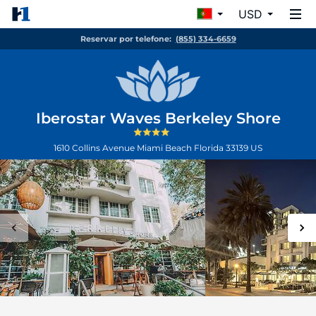
USD
Reservar por telefone:
(855) 334-6659
Iberostar Waves Berkeley Shore
1610 Collins Avenue
Miami Beach
Florida
33139
US