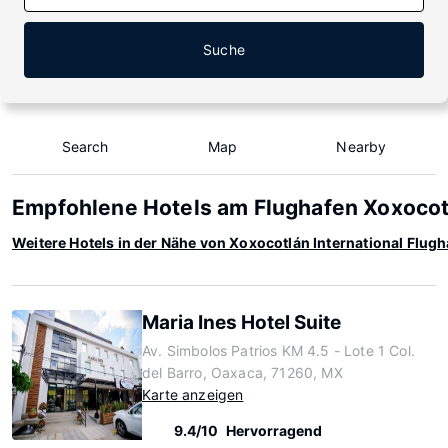
Suche
Search
Map
Nearby
Empfohlene Hotels am Flughafen Xoxocotl
Weitere Hotels in der Nähe von Xoxocotlán International Flug
Maria Ines Hotel Suite
Av. Simbolos Patrios KM 4.5 - Lote 1 Col.
del Barro, Oaxaca, 71260, MX
Karte anzeigen
9.4/10
Hervorragend