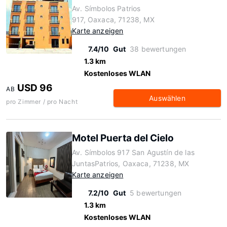
Av. Símbolos Patrios
917, Oaxaca, 71238, MX
Karte anzeigen
7.4/10
Gut
38 bewertungen
1.3 km
Kostenloses WLAN
USD 96
AB
Auswählen
pro Zimmer / pro Nacht
Motel Puerta del Cielo
Av. Símbolos 917 San Agustín de las
JuntasPatrios, Oaxaca, 71238, MX
Karte anzeigen
7.2/10
Gut
5 bewertungen
1.3 km
Kostenloses WLAN