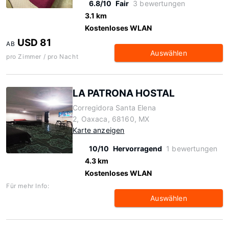
6.8/10
Fair
3 bewertungen
3.1 km
Kostenloses WLAN
USD 81
AB
Auswählen
pro Zimmer / pro Nacht
LA PATRONA HOSTAL
Corregidora Santa Elena
2, Oaxaca, 68160, MX
Karte anzeigen
10/10
Hervorragend
1 bewertungen
4.3 km
Kostenloses WLAN
Für mehr Info:
Auswählen