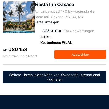
Fiesta Inn Oaxaca
Av. Universidad 140 Ex-Hacienda de
Candiani, Oaxaca, 68130, MX
Karte anzeigen
8.8/10
Gut
1004 bewertungen
4.5 km
Kostenloses WLAN
USD 158
AB
Auswählen
pro Zimmer / pro Nacht
Weitere Hotels in der Nähe von Xoxocotlán International
Flughafen