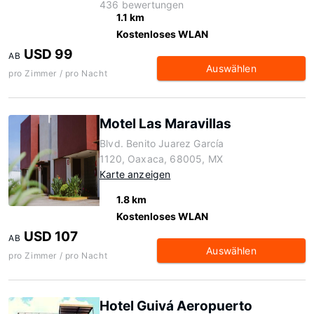
436 bewertungen
1.1 km
Kostenloses WLAN
USD 99
AB
Auswählen
pro Zimmer / pro Nacht
Motel Las Maravillas
Blvd. Benito Juarez García
1120, Oaxaca, 68005, MX
Karte anzeigen
1.8 km
Kostenloses WLAN
USD 107
AB
Auswählen
pro Zimmer / pro Nacht
Hotel Guivá Aeropuerto