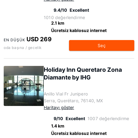
9.4/10
Excellent
1010 değerlendirme
2.1 km
Ücretsiz kablosuz internet
USD 269
EN DÜŞÜK
Seç
oda başına / gecelik
Holiday Inn Queretaro Zona
Diamante by IHG
Anillo Vial Fr Junipero
Serra, Querétaro, 76140, MX
Haritayı göster
9/10
Excellent
1007 değerlendirme
1.4 km
Ücretsiz kablosuz internet