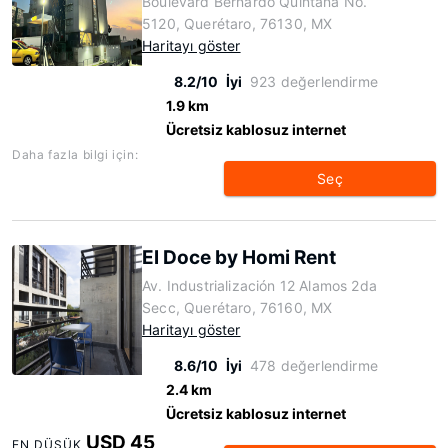
Boulevard Bernardo Quintana No.
5120, Querétaro, 76130, MX
Haritayı göster
8.2/10
İyi
923 değerlendirme
1.9 km
Ücretsiz kablosuz internet
Daha fazla bilgi için:
Seç
El Doce by Homi Rent
Av. Industrialización 12 Alamos 2da
Secc, Querétaro, 76160, MX
Haritayı göster
8.6/10
İyi
478 değerlendirme
2.4 km
Ücretsiz kablosuz internet
USD 45
EN DÜŞÜK