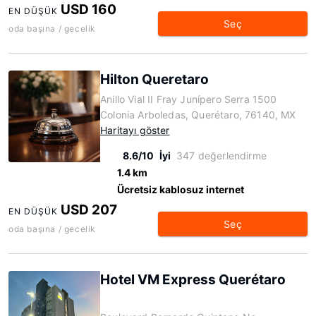
USD 160
EN DÜŞÜK
Seç
oda başına / gecelik
Hilton Queretaro
Anillo Vial II Fray Junípero Serra 1500
Colonia Arboledas, Querétaro, 76140, MX
Haritayı göster
8.6/10
İyi
347 değerlendirme
1.4 km
Ücretsiz kablosuz internet
USD 207
EN DÜŞÜK
Seç
oda başına / gecelik
Hotel VM Express Querétaro