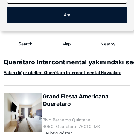
Ara
Search
Map
Nearby
Querétaro Intercontinental yakınındaki se
Yakın diğer oteller: Querétaro Intercontinental Havaalanı
Grand Fiesta Americana
Queretaro
Blvd Bernardo Quintana
4050, Querétaro, 76010, MX
Haritayı göster