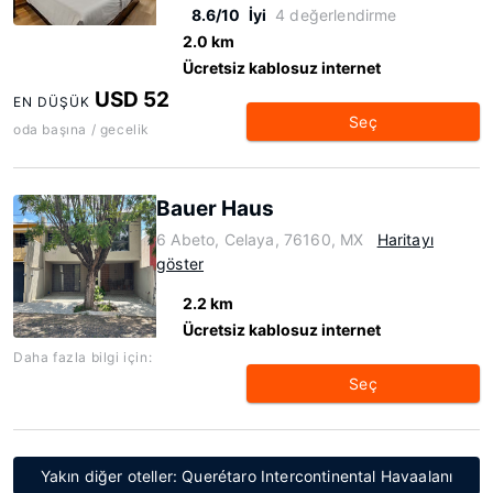
8.6/10
İyi
4 değerlendirme
2.0 km
Ücretsiz kablosuz internet
USD 52
EN DÜŞÜK
Seç
oda başına / gecelik
Bauer Haus
6 Abeto, Celaya, 76160, MX
Haritayı
göster
2.2 km
Ücretsiz kablosuz internet
Daha fazla bilgi için:
Seç
Yakın diğer oteller: Querétaro Intercontinental Havaalanı