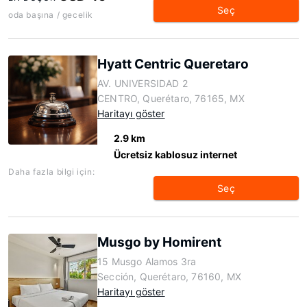
Seç
oda başına / gecelik
Hyatt Centric Queretaro
AV. UNIVERSIDAD 2
CENTRO, Querétaro, 76165, MX
Haritayı göster
2.9 km
Ücretsiz kablosuz internet
Daha fazla bilgi için:
Seç
Musgo by Homirent
15 Musgo Alamos 3ra
Sección, Querétaro, 76160, MX
Haritayı göster