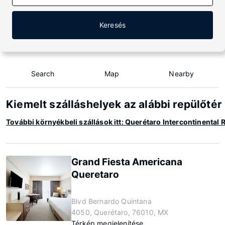
Keresés
Search
Map
Nearby
Kiemelt szálláshelyek az alábbi repülőtér
További környékbeli szállások itt: Querétaro Intercontinental 
Grand Fiesta Americana
Queretaro
Blvd Bernardo Quintana
4050, Querétaro, 76010, MX
Térkép megjelenítése