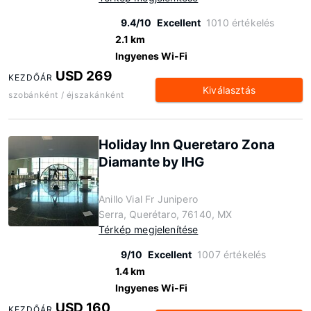
9.4/10
Excellent
1010 értékelés
2.1 km
Ingyenes Wi-Fi
USD 269
KEZDŐÁR
Kiválasztás
szobánként / éjszakánként
Holiday Inn Queretaro Zona
Diamante by IHG
Anillo Vial Fr Junipero
Serra, Querétaro, 76140, MX
Térkép megjelenítése
9/10
Excellent
1007 értékelés
1.4 km
Ingyenes Wi-Fi
USD 160
KEZDŐÁR