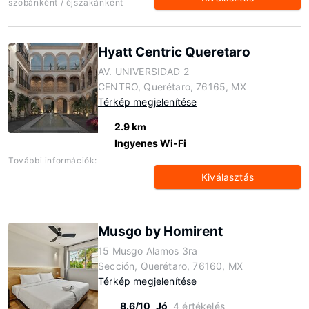
szobánként / éjszakánként
Hyatt Centric Queretaro
AV. UNIVERSIDAD 2
CENTRO, Querétaro, 76165, MX
Térkép megjelenítése
2.9 km
Ingyenes Wi-Fi
További információk:
Kiválasztás
Musgo by Homirent
15 Musgo Alamos 3ra
Sección, Querétaro, 76160, MX
Térkép megjelenítése
8.6/10
Jó
4 értékelés