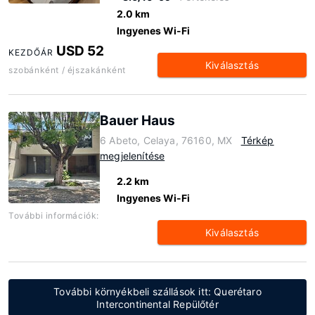
2.0 km
Ingyenes Wi-Fi
USD 52
KEZDŐÁR
Kiválasztás
szobánként / éjszakánként
Bauer Haus
6 Abeto, Celaya, 76160, MX
Térkép
megjelenítése
2.2 km
Ingyenes Wi-Fi
További információk:
Kiválasztás
További környékbeli szállások itt: Querétaro
Intercontinental Repülőtér