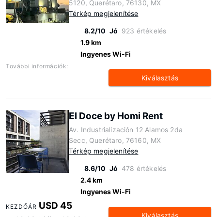
5120, Querétaro, 76130, MX
Térkép megjelenítése
8.2/10
Jó
923 értékelés
1.9 km
Ingyenes Wi-Fi
További információk:
Kiválasztás
El Doce by Homi Rent
Av. Industrialización 12 Alamos 2da
Secc, Querétaro, 76160, MX
Térkép megjelenítése
8.6/10
Jó
478 értékelés
2.4 km
Ingyenes Wi-Fi
USD 45
KEZDŐÁR
Kiválasztás