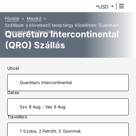
USD
Főoldal
Mexikó
Szállások a következő tereptárgy közelében: Querétaro
Querétaro Intercontinental
Intercontinental Repülőtér
(QRO) Szállás
Uticél
Dates
Szo 8 Aug - Vas 9 Aug
Travellers
1 Szoba, 2 Felnőtt, 0 Gyermek