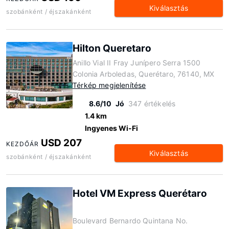
Kiválasztás
szobánként / éjszakánként
Hilton Queretaro
Anillo Vial II Fray Junípero Serra 1500
Colonia Arboledas, Querétaro, 76140, MX
Térkép megjelenítése
8.6/10
Jó
347 értékelés
1.4 km
Ingyenes Wi-Fi
USD 207
KEZDŐÁR
Kiválasztás
szobánként / éjszakánként
Hotel VM Express Querétaro
Boulevard Bernardo Quintana No.