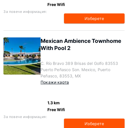
Free Wifi
За повече информация:
Изберете
Mexican Ambience Townhome
With Pool 2
C. Río Bravo 389 Brisas del Golfo 83553
Puerto Peñasco Son. Mexico, Puerto
Peñasco, 83553, MX
Покажи карта
1.3 km
Free Wifi
За повече информация:
Изберете