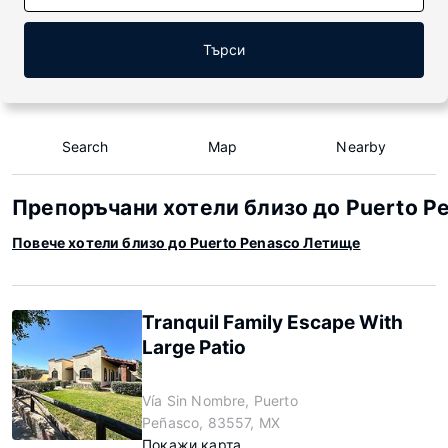
Търси
Search
Map
Nearby
Препоръчани хотели близо до Puerto P
Повече хотели близо до Puerto Penasco Летище
Tranquil Family Escape With
Large Patio
Vía Sin Nombre, Puerto
Peñasco, 83557, MX
Покажи карта