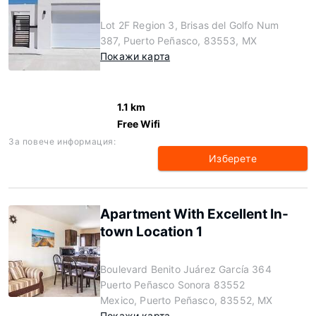
Lot 2F Region 3, Brisas del Golfo Num
387, Puerto Peñasco, 83553, MX
Покажи карта
1.1 km
Free Wifi
За повече информация:
Изберете
Apartment With Excellent In-
town Location 1
Boulevard Benito Juárez García 364
Puerto Peñasco Sonora 83552
Mexico, Puerto Peñasco, 83552, MX
Покажи карта