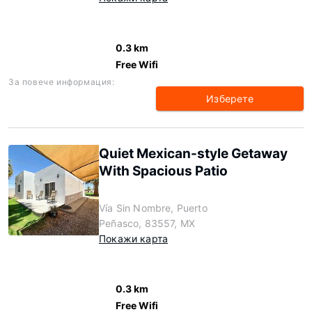
0.3 km
Free Wifi
За повече информация:
Изберете
Quiet Mexican-style Getaway
With Spacious Patio
Vía Sin Nombre, Puerto
Peñasco, 83557, MX
Покажи карта
0.3 km
Free Wifi