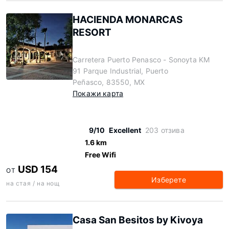
HACIENDA MONARCAS
RESORT
Carretera Puerto Penasco - Sonoyta KM
91 Parque Industrial, Puerto
Peñasco, 83550, MX
Покажи карта
9/10
Excellent
203 отзива
1.6 km
Free Wifi
USD 154
ОТ
Изберете
на стая / на нощ
Casa San Besitos by Kivoya