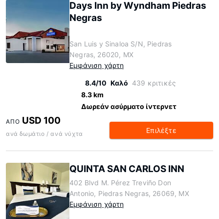
Days Inn by Wyndham Piedras
Negras
San Luis y Sinaloa S/N, Piedras
Negras, 26020, MX
Εμφάνιση χάρτη
8.4/10
Καλό
439 κριτικές
8.3 km
Δωρεάν ασύρματο ίντερνετ
USD 100
ΑΠΌ
Επιλέξτε
ανά δωμάτιο / ανά νύχτα
QUINTA SAN CARLOS INN
402 Blvd M. Pérez Treviño Don
Antonio, Piedras Negras, 26069, MX
Εμφάνιση χάρτη