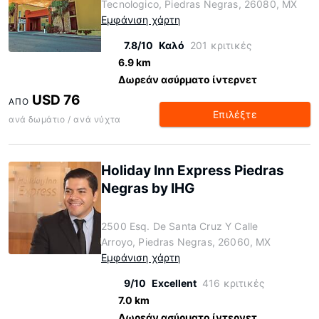
Tecnologico, Piedras Negras, 26080, MX
Εμφάνιση χάρτη
7.8/10
Καλό
201 κριτικές
6.9 km
Δωρεάν ασύρματο ίντερνετ
USD 76
ΑΠΌ
Επιλέξτε
ανά δωμάτιο / ανά νύχτα
Holiday Inn Express Piedras
Negras by IHG
2500 Esq. De Santa Cruz Y Calle
Arroyo, Piedras Negras, 26060, MX
Εμφάνιση χάρτη
9/10
Excellent
416 κριτικές
7.0 km
Δωρεάν ασύρματο ίντερνετ