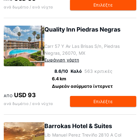
Επιλέξτε
ανά δωμάτιο / ανά νύχτα
Quality Inn Piedras Negras
Carr 57 Y Av Las Brisas S/n, Piedras
Negras, 26070, MX
Εμφάνιση χάρτη
8.6/10
Καλό
563 κριτικές
6.4 km
Δωρεάν ασύρματο ίντερνετ
USD 93
ΑΠΌ
Επιλέξτε
ανά δωμάτιο / ανά νύχτα
Barrokas Hotel & Suites
Lib Manuel Perez Treviño 2810 A Col