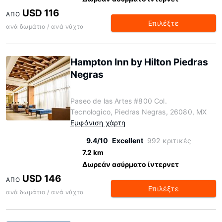
USD 116
ΑΠΌ
Επιλέξτε
ανά δωμάτιο / ανά νύχτα
Hampton Inn by Hilton Piedras
Negras
Paseo de las Artes #800 Col.
Tecnologico, Piedras Negras, 26080, MX
Εμφάνιση χάρτη
9.4/10
Excellent
992 κριτικές
7.2 km
Δωρεάν ασύρματο ίντερνετ
USD 146
ΑΠΌ
Επιλέξτε
ανά δωμάτιο / ανά νύχτα