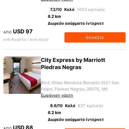
7.2/10
Καλό
1003 κριτικές
6.2 km
Δωρεάν ασύρματο ίντερνετ
USD 97
ΑΠΌ
Επιλέξτε
ανά δωμάτιο / ανά νύχτα
City Express by Marriott
Piedras Negras
Blvd. Eliseo Mendoza Berrueto 2501 San
Felipe, Piedras Negras, 26070, MX
Εμφάνιση χάρτη
8.6/10
Καλό
837 κριτικές
6.2 km
Δωρεάν ασύρματο ίντερνετ
USD 88
ΑΠΌ