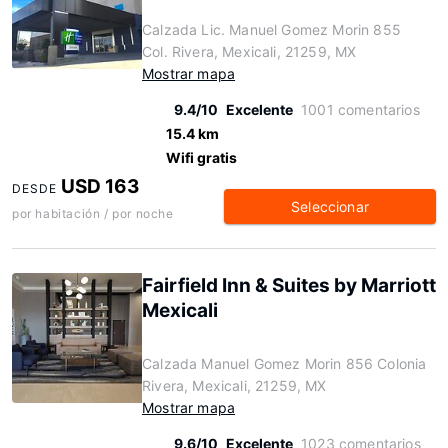
Calzada Lic. Manuel Gomez Morin 855
Col. Rivera, Mexicali, 21259, MX
Mostrar mapa
9.4/10
Excelente
1001 comentarios
15.4 km
Wifi gratis
USD 163
DESDE
Seleccionar
por habitación / por noche
Fairfield Inn & Suites by Marriott
Mexicali
Calzada Manuel Gomez Morin 856 Colonia
Rivera, Mexicali, 21259, MX
Mostrar mapa
9.6/10
Excelente
1023 comentarios