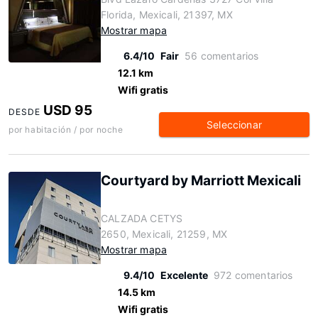
Florida, Mexicali, 21397, MX
Mostrar mapa
6.4/10
Fair
56 comentarios
12.1 km
Wifi gratis
USD 95
DESDE
Seleccionar
por habitación / por noche
Courtyard by Marriott Mexicali
CALZADA CETYS
2650, Mexicali, 21259, MX
Mostrar mapa
9.4/10
Excelente
972 comentarios
14.5 km
Wifi gratis