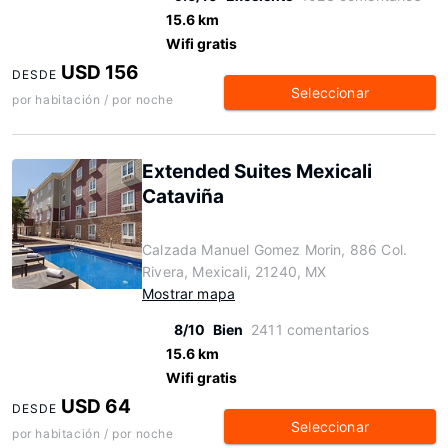
15.6 km
Wifi gratis
USD 156
DESDE
Seleccionar
por habitación / por noche
Extended Suites Mexicali
Cataviña
Calzada Manuel Gomez Morin, 886 Col.
Rivera, Mexicali, 21240, MX
Mostrar mapa
8/10
Bien
2411 comentarios
15.6 km
Wifi gratis
USD 64
DESDE
Seleccionar
por habitación / por noche