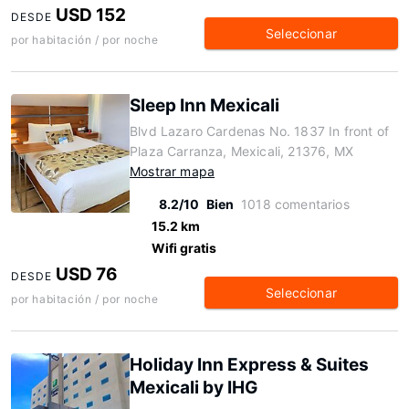
USD 152
DESDE
Seleccionar
por habitación / por noche
Sleep Inn Mexicali
Blvd Lazaro Cardenas No. 1837 In front of
Plaza Carranza, Mexicali, 21376, MX
Mostrar mapa
8.2/10
Bien
1018 comentarios
15.2 km
Wifi gratis
USD 76
DESDE
Seleccionar
por habitación / por noche
Holiday Inn Express & Suites
Mexicali by IHG