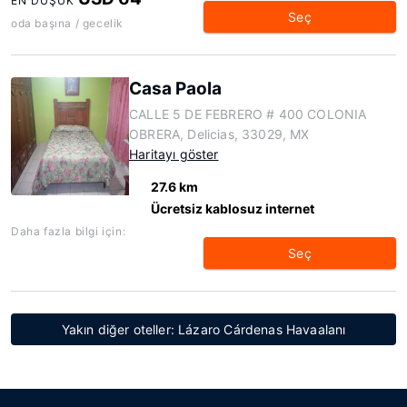
EN DÜŞÜK
Seç
oda başına / gecelik
Casa Paola
CALLE 5 DE FEBRERO # 400 COLONIA
OBRERA, Delicias, 33029, MX
Haritayı göster
27.6 km
Ücretsiz kablosuz internet
Daha fazla bilgi için:
Seç
Yakın diğer oteller: Lázaro Cárdenas Havaalanı