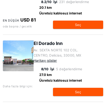
8.2/10
İyi
231 değerlendirme
20.1 km
Ücretsiz kablosuz internet
USD 81
EN DÜŞÜK
Seç
oda başına / gecelik
El Dorado Inn
Av. SEXTA NORTE 102 COL.
CENTRO, Delicias, 33000, MX
Haritayı göster
8/10
İyi
5 değerlendirme
27.0 km
Ücretsiz kablosuz internet
Daha fazla bilgi için:
Seç