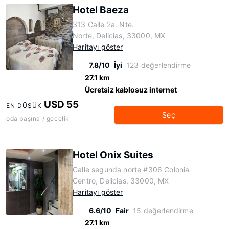
Hotel Baeza
313 Calle 2a. Nte.
Norte, Delicias, 33000, MX
Haritayı göster
7.8/10
İyi
123 değerlendirme
27.1 km
Ücretsiz kablosuz internet
USD 55
EN DÜŞÜK
Seç
oda başına / gecelik
Hotel Onix Suites
Calle segunda norte #306 Colonia
Centro, Delicias, 33000, MX
Haritayı göster
6.6/10
Fair
15 değerlendirme
27.1 km