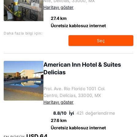
Nte, Delicias, 33000, MX
Haritayı göster
27.4 km
Ücretsiz kablosuz internet
Daha fazla bilgi için:
Seç
American Inn Hotel & Suites
Delicias
Prol. Ave. Rio Florido 1001 Col.
Centro, Delicias, 33000, MX
Haritayı göster
8.8/10
İyi
421 değerlendirme
27.6 km
Ücretsiz kablosuz internet
USD 64