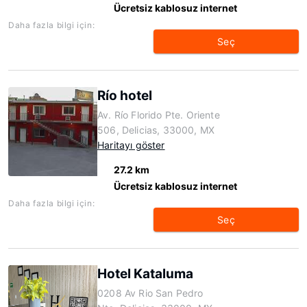
Ücretsiz kablosuz internet
Daha fazla bilgi için:
Seç
Río hotel
Av. Río Florido Pte. Oriente
506, Delicias, 33000, MX
Haritayı göster
27.2 km
Ücretsiz kablosuz internet
Daha fazla bilgi için:
Seç
Hotel Kataluma
0208 Av Rio San Pedro