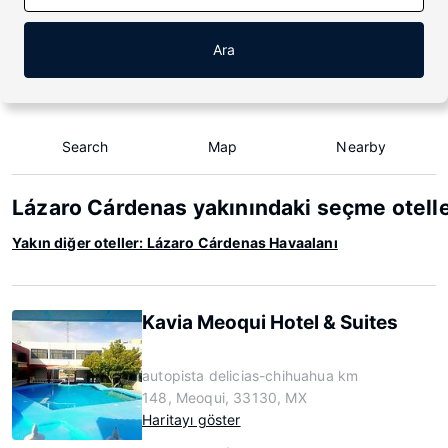
Ara
Search
Map
Nearby
Lázaro Cárdenas yakınındaki seçme otell
Yakın diğer oteller: Lázaro Cárdenas Havaalanı
Kavia Meoqui Hotel & Suites
autopista delicias-chihuahua km
148, Meoqui, 33130, MX
Haritayı göster