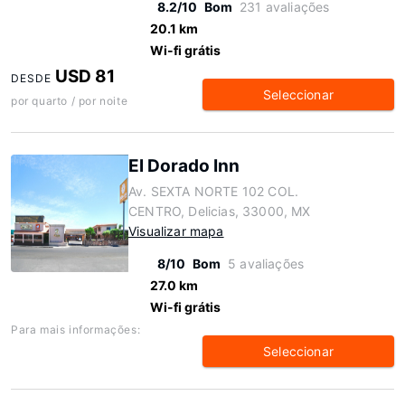
8.2/10
Bom
231 avaliações
20.1 km
Wi-fi grátis
USD 81
DESDE
Seleccionar
por quarto / por noite
El Dorado Inn
Av. SEXTA NORTE 102 COL.
CENTRO, Delicias, 33000, MX
Visualizar mapa
8/10
Bom
5 avaliações
27.0 km
Wi-fi grátis
Para mais informações:
Seleccionar