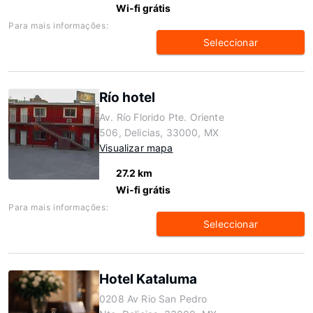
Wi-fi grátis
Para mais informações:
Seleccionar
Río hotel
Av. Río Florido Pte. Oriente
506, Delicias, 33000, MX
Visualizar mapa
27.2 km
Wi-fi grátis
Para mais informações:
Seleccionar
Hotel Kataluma
0208 Av Rio San Pedro