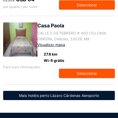
DESDE
Seleccionar
por quarto / por noite
Casa Paola
CALLE 5 DE FEBRERO # 400 COLONIA
OBRERA, Delicias, 33029, MX
Visualizar mapa
27.6 km
Wi-fi grátis
Para mais informações:
Seleccionar
Mais hotéis perto Lázaro Cárdenas Aeroporto