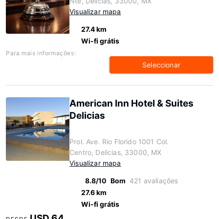
Nte, Delicias, 33000, MX
Visualizar mapa
27.4 km
Wi-fi grátis
Para mais informações:
Seleccionar
American Inn Hotel & Suites
Delicias
Prol. Ave. Rio Florido 1001 Col.
Centro, Delicias, 33000, MX
Visualizar mapa
8.8/10
Bom
421 avaliações
27.6 km
Wi-fi grátis
USD 64