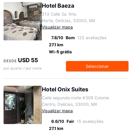
Hotel Baeza
313 Calle 2a. Nte.
Norte, Delicias, 33000, MX
Visualizar mapa
7.8/10
Bom
123 avaliações
27.1 km
Wi-fi grátis
USD 55
DESDE
Seleccionar
por quarto / por noite
Hotel Onix Suites
Calle segunda norte #306 Colonia
Centro, Delicias, 33000, MX
Visualizar mapa
6.6/10
Fair
15 avaliações
27.1 km