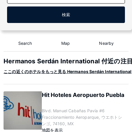
検索
Search
Map
Nearby
Hermanos Serdán International 付近
ここの近くのホテルをもっと見る Hermanos Serdán International
Hit Hoteles Aeropuerto Puebla
Blvd. Manuel Cabañas Pavía #6
Fraccionamiento Aeroparque, ウエホトシ
ンゴ, 74160, MX
地図を表示