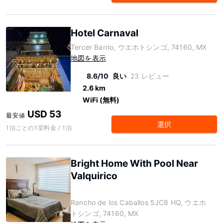
Hotel Carnaval
Tercer Barrio, ウエホトシンゴ, 74160, MX
地図を表示
8.6/10
良い
23 レビュー
2.6 km
WiFi (無料)
USD 53
最安値
選択
1泊ごとの1室料金 / 1泊
Bright Home With Pool Near
Valquirico
Rancho de los Caballos 5JC8 HQ, ウエホ
トシンゴ, 74160, MX