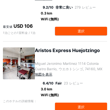
9.2/10
非常に良い
279 レビュー
0.3 km
WiFi (無料)
USD 106
最安値
選択
1泊ごとの1室料金 / 1泊
Aristos Express Huejotzingo
Miguel Jeronimo Martinez 1114 Colonia
Cuatro Barrio, ウエホトシンゴ, 74160, MX
地図を表示
6.4/10
Fair
23 レビュー
3.0 km
WiFi (無料)
このホテルの詳細情報：
選択