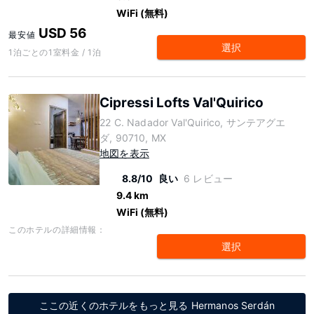
WiFi (無料)
USD 56
最安値
選択
1泊ごとの1室料金 / 1泊
Cipressi Lofts Val'Quirico
22 C. Nadador Val'Quirico, サンテアグエ
ダ, 90710, MX
地図を表示
8.8/10
良い
6 レビュー
9.4 km
WiFi (無料)
このホテルの詳細情報：
選択
ここの近くのホテルをもっと見る Hermanos Serdán