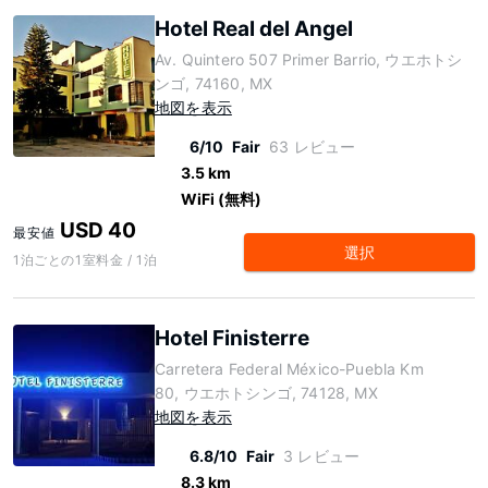
Hotel Real del Angel
Av. Quintero 507 Primer Barrio, ウエホトシ
ンゴ, 74160, MX
地図を表示
6/10
Fair
63 レビュー
3.5 km
WiFi (無料)
USD 40
最安値
選択
1泊ごとの1室料金 / 1泊
Hotel Finisterre
Carretera Federal México-Puebla Km
80, ウエホトシンゴ, 74128, MX
地図を表示
6.8/10
Fair
3 レビュー
8.3 km