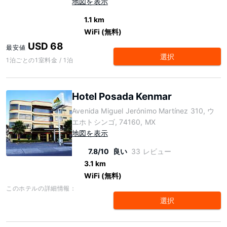
地図を表示
1.1 km
WiFi (無料)
USD 68
最安値
選択
1泊ごとの1室料金 / 1泊
Hotel Posada Kenmar
Avenida Miguel Jerónimo Martínez 310, ウ
エホトシンゴ, 74160, MX
地図を表示
7.8/10
良い
33 レビュー
3.1 km
WiFi (無料)
このホテルの詳細情報：
選択