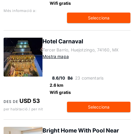
Wifi gratis
Més informació a:
Selecciona
Hotel Carnaval
Tercer Barrio, Huejotzingo, 74160, MX
Mostra mapa
8.6/10
Bé
23 comentaris
2.6 km
Wifi gratis
USD 53
DES DE
Selecciona
per habitació / per nit
Bright Home With Pool Near