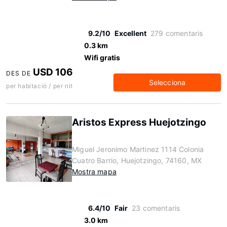
9.2/10
Excellent
279 comentaris
0.3 km
Wifi gratis
USD 106
DES DE
Selecciona
per habitació / per nit
Aristos Express Huejotzingo
Miguel Jeronimo Martinez 1114 Colonia
Cuatro Barrio, Huejotzingo, 74160, MX
Mostra mapa
6.4/10
Fair
23 comentaris
3.0 km