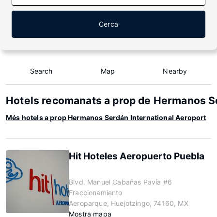
Cerca
Search
Map
Nearby
Hotels recomanats a prop de Hermanos Se
Més hotels a prop Hermanos Serdán International Aeroport
Hit Hoteles Aeropuerto Puebla
Blvd. Manuel Cabañas Pavía #6
Fraccionamiento
Aeroparque, Huejotzingo, 74160, MX
Mostra mapa