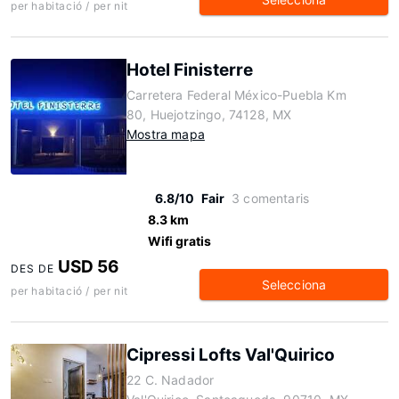
per habitació / per nit
Hotel Finisterre
Carretera Federal México-Puebla Km
80, Huejotzingo, 74128, MX
Mostra mapa
6.8/10
Fair
3 comentaris
8.3 km
Wifi gratis
USD 56
DES DE
Selecciona
per habitació / per nit
Cipressi Lofts Val'Quirico
22 C. Nadador