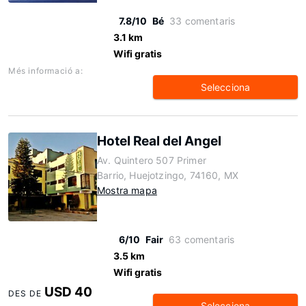
7.8/10
Bé
33 comentaris
3.1 km
Wifi gratis
Més informació a:
Selecciona
Hotel Real del Angel
Av. Quintero 507 Primer
Barrio, Huejotzingo, 74160, MX
Mostra mapa
6/10
Fair
63 comentaris
3.5 km
Wifi gratis
USD 40
DES DE
Selecciona