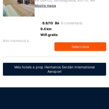
Val'Quirico, Santeagueda, 90710, MX
Mostra mapa
8.8/10
Bé
6 comentaris
9.4 km
Wifi gratis
Més informació a:
Selecciona
Més hotels a prop Hermanos Serdán International
Aeroport