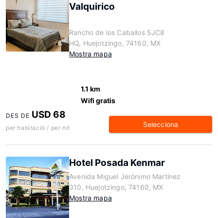
Valquirico
Rancho de los Caballos 5JC8
HQ, Huejotzingo, 74160, MX
Mostra mapa
1.1 km
Wifi gratis
USD 68
DES DE
Selecciona
per habitació / per nit
Hotel Posada Kenmar
Avenida Miguel Jerónimo Martínez
310, Huejotzingo, 74160, MX
Mostra mapa