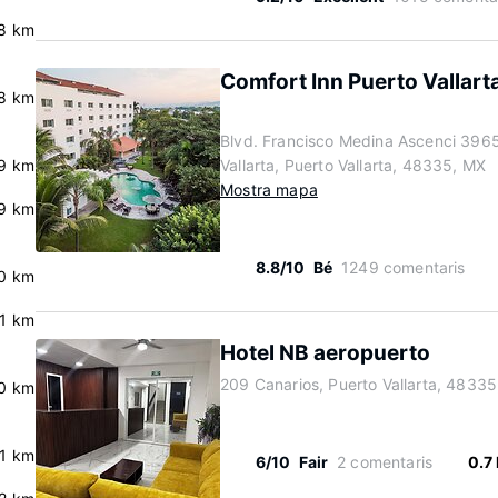
.8 km
Comfort Inn Puerto Vallart
.8 km
Blvd. Francisco Medina Ascenci 3965
.9 km
Vallarta, Puerto Vallarta, 48335, MX
Mostra mapa
.9 km
8.8/10
Bé
1249 comentaris
.0 km
.1 km
Hotel NB aeropuerto
209 Canarios, Puerto Vallarta, 4833
0 km
.1 km
6/10
Fair
2 comentaris
0.7