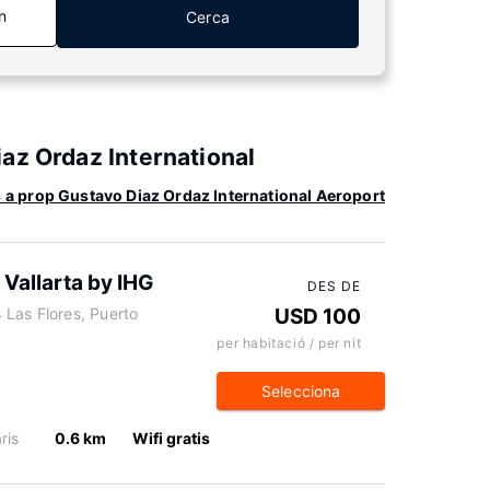
n
Cerca
az Ordaz International
 a prop Gustavo Diaz Ordaz International Aeroport
 Vallarta by IHG
DES DE
 Las Flores, Puerto
USD 100
per habitació / per nit
Selecciona
ris
0.6 km
Wifi gratis