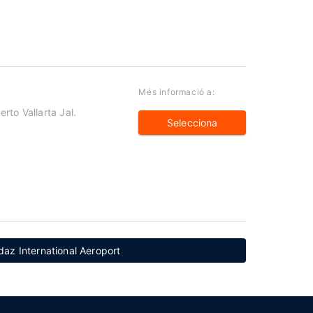
Més informació a:
rto Vallarta Jal.
Selecciona
az International Aeroport