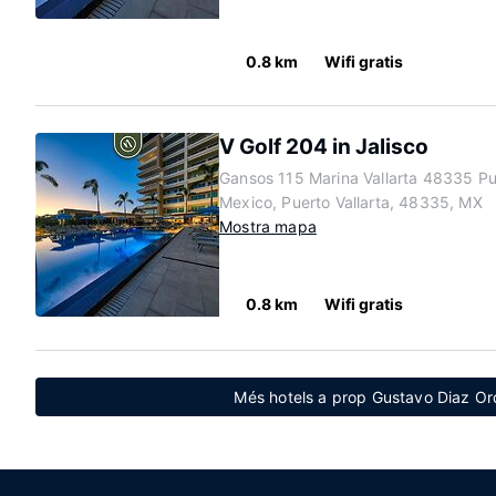
0.8 km
Wifi gratis
V Golf 204 in Jalisco
Gansos 115 Marina Vallarta 48335 Pue
Mexico, Puerto Vallarta, 48335, MX
Mostra mapa
0.8 km
Wifi gratis
Més hotels a prop Gustavo Diaz Ord