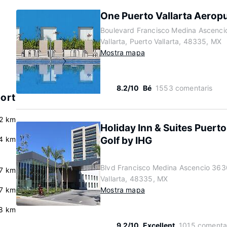
One Puerto Vallarta Aerop
Boulevard Francisco Medina Ascenci
Vallarta, Puerto Vallarta, 48335, MX
Mostra mapa
8.2/10
Bé
1553 comentaris
port
.2 km
Holiday Inn & Suites Puerto
.4 km
Golf by IHG
Blvd Francisco Medina Ascencio 363
.7 km
Vallarta, 48335, MX
.7 km
Mostra mapa
.8 km
9.2/10
Excellent
1015 comenta