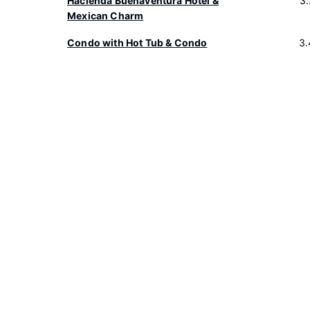
Hacienda Buenaventura Hotel &
3
Mexican Charm
Condo with Hot Tub & Condo
3.