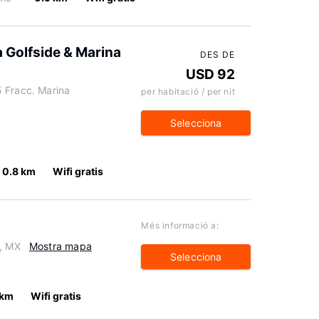
a Golfside & Marina
DES DE
USD 92
 Fracc. Marina
per habitació / per nit
Selecciona
0.8 km
Wifi gratis
Més informació a:
5, MX
Mostra mapa
Selecciona
 km
Wifi gratis