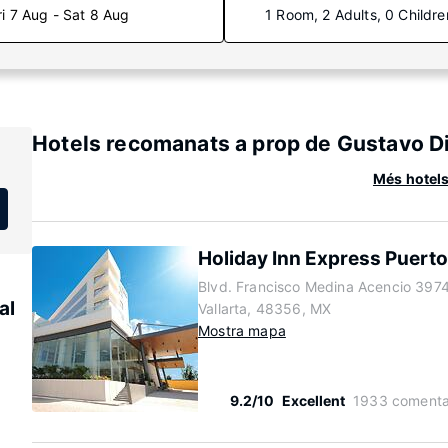
ri 7 Aug - Sat 8 Aug
1 Room, 2 Adults, 0 Childre
Hotels recomanats a prop de Gustavo Di
Més hotels
Holiday Inn Express Puerto
Blvd. Francisco Medina Acencio 3974
al
Vallarta, 48356, MX
Mostra mapa
9.2/10
Excellent
1933 comenta