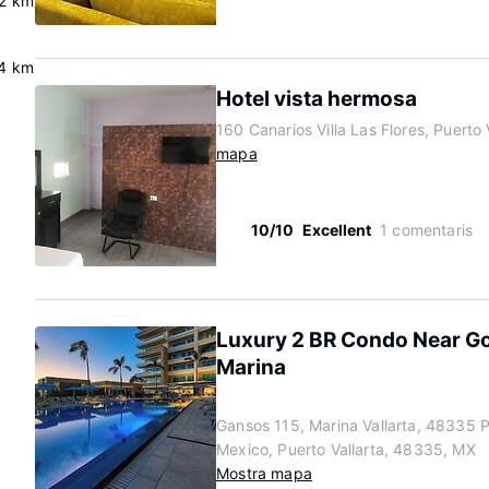
.2 km
4 km
Hotel vista hermosa
160 Canarios Villa Las Flores, Puerto
mapa
10/10
Excellent
1 comentaris
Luxury 2 BR Condo Near Go
Marina
Gansos 115, Marina Vallarta, 48335 Pu
Mexico, Puerto Vallarta, 48335, MX
Mostra mapa