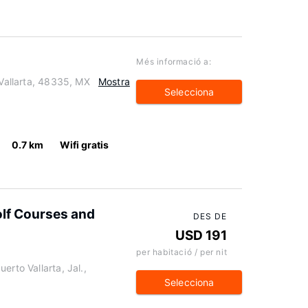
Més informació a:
 Vallarta, 48335, MX
Mostra
Selecciona
0.7 km
Wifi gratis
lf Courses and
DES DE
USD 191
per habitació / per nit
erto Vallarta, Jal.,
Selecciona