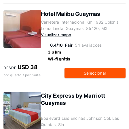
Hotel Malibu Guaymas
Carretera Internacional Km 1982 Colonia
Loma Linda, Guaymas, 85420, MX
Visualizar mapa
6.4/10
Fair
54 avaliações
3.6 km
Wi-fi grátis
USD 38
DESDE
Seleccionar
por quarto / por noite
City Express by Marriott
Guaymas
Boulevard Luis Encinas Johnson Col. Las
Quintas, Sin