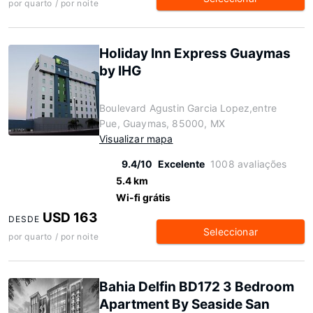
por quarto / por noite
Holiday Inn Express Guaymas
by IHG
Boulevard Agustin Garcia Lopez,entre
Pue, Guaymas, 85000, MX
Visualizar mapa
9.4/10
Excelente
1008 avaliações
5.4 km
Wi-fi grátis
USD 163
DESDE
Seleccionar
por quarto / por noite
Bahia Delfin BD172 3 Bedroom
Apartment By Seaside San