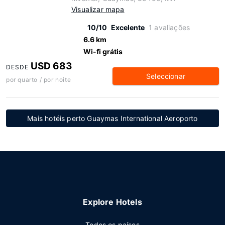
Visualizar mapa
10/10
Excelente
1 avaliações
6.6 km
Wi-fi grátis
USD 683
DESDE
Seleccionar
por quarto / por noite
Mais hotéis perto Guaymas International Aeroporto
Explore Hotels
Todos os países