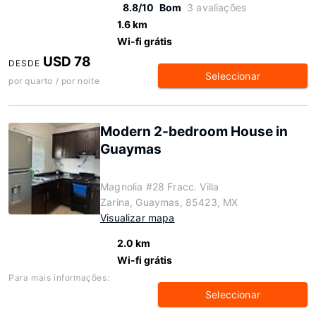
8.8/10
Bom
3 avaliações
1.6 km
Wi-fi grátis
USD 78
DESDE
Seleccionar
por quarto / por noite
Modern 2-bedroom House in
Guaymas
Magnolia #28 Fracc. Villa
Zarina, Guaymas, 85423, MX
Visualizar mapa
2.0 km
Wi-fi grátis
Para mais informações:
Seleccionar