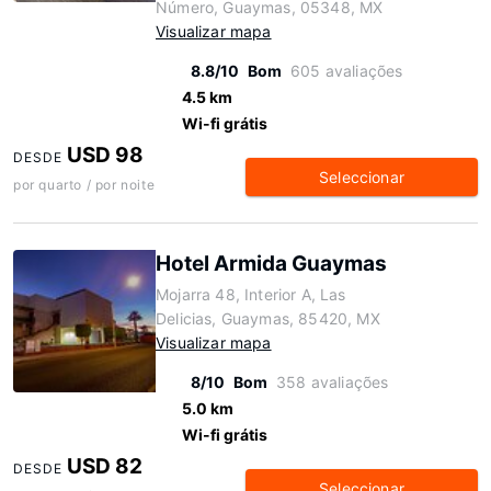
Número, Guaymas, 05348, MX
Visualizar mapa
8.8/10
Bom
605 avaliações
4.5 km
Wi-fi grátis
USD 98
DESDE
Seleccionar
por quarto / por noite
Hotel Armida Guaymas
Mojarra 48, Interior A, Las
Delicias, Guaymas, 85420, MX
Visualizar mapa
8/10
Bom
358 avaliações
5.0 km
Wi-fi grátis
USD 82
DESDE
Seleccionar