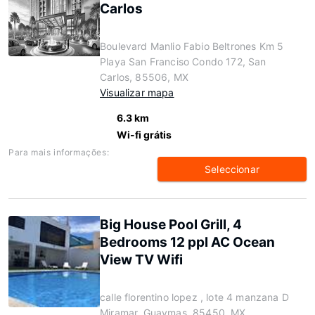
Carlos
Boulevard Manlio Fabio Beltrones Km 5
Playa San Franciso Condo 172, San
Carlos, 85506, MX
Visualizar mapa
6.3 km
Wi-fi grátis
Para mais informações:
Seleccionar
Big House Pool Grill, 4
Bedrooms 12 ppl AC Ocean
View TV Wifi
calle florentino lopez , lote 4 manzana D
Miramar, Guaymas, 85450, MX