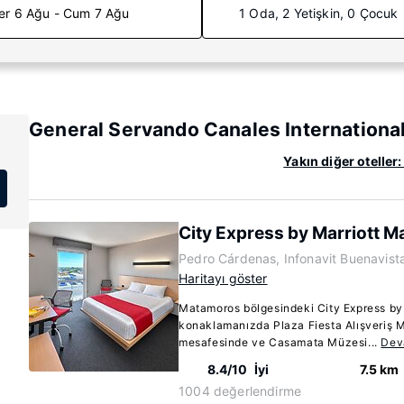
er 6 Ağu - Cum 7 Ağu
1 Oda, 2 Yetişkin, 0 Çocuk
General Servando Canales International
Yakın diğer otelle
City Express by Marriott 
Pedro Cárdenas, Infonavit Buenavis
Haritayı göster
Matamoros bölgesindeki City Express by
konaklamanızda Plaza Fiesta Alışveriş M
mesafesinde ve Casamata Müzesi...
Dev
8.4/10
İyi
7.5 km
1004 değerlendirme