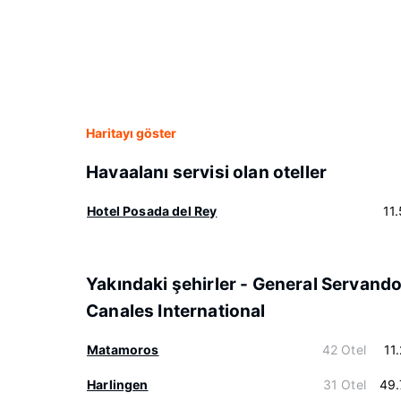
Haritayı göster
Havaalanı servisi olan oteller
Hotel Posada del Rey
11
Yakındaki şehirler - General Servand
Canales International
Matamoros
42 Otel
11
Harlingen
31 Otel
49.