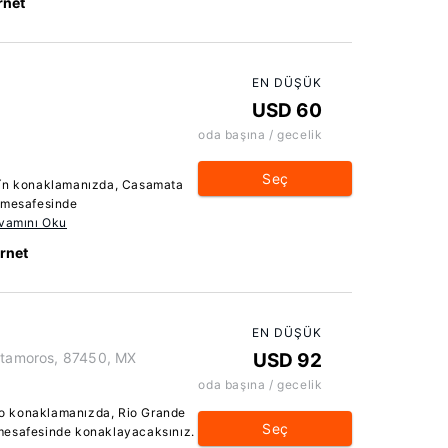
rnet
EN DÜŞÜK
USD 60
oda başına / gecelik
Seç
dín konaklamanızda, Casamata
ş mesafesinde
vamını Oku
ernet
EN DÜŞÜK
Matamoros, 87450, MX
USD 92
oda başına / gecelik
o konaklamanızda, Rio Grande
Seç
mesafesinde konaklayacaksınız.