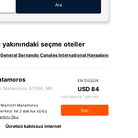
Ara
 yakınındaki seçme oteller
r: General Servando Canales International Havaalanı
Matamoros
EN DÜŞÜK
ta, Matamoros, 87390, MX
USD 84
oda başına / gecelik
 Marriott Matamoros
Seç
erkezi ile 2 dakika sürüş
amını Oku
Ücretsiz kablosuz internet