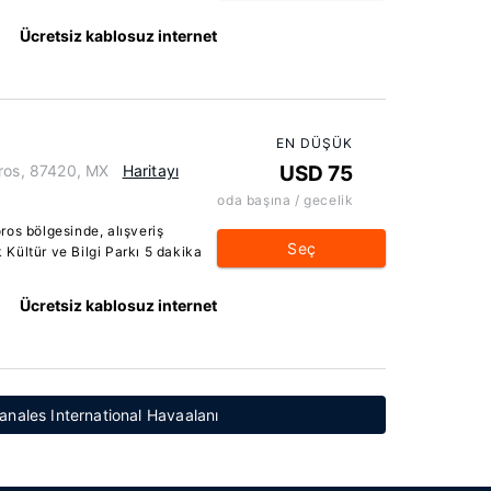
Ücretsiz kablosuz internet
EN DÜŞÜK
oros, 87420, MX
Haritayı
USD 75
oda başına / gecelik
os bölgesinde, alışveriş
Seç
Kültür ve Bilgi Parkı 5 dakika
Ücretsiz kablosuz internet
anales International Havaalanı