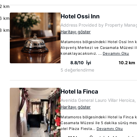
2 km
Hotel Ossi Inn
.6 km
Address Provided by Property Mana
8 km
Haritayı göster
Matamoros bölgesindeki Hotel Ossi Inn 
Alışveriş Merkezi ve Casamata Müzesi i
konaklayacaksınız. ...
Devamını Oku
8.8/10
İyi
10.2 km
5 değerlendirme
Hotel la Finca
Avenida General Lauro Villar Heroic
Haritayı göster
Matamoros bölgesindeki Hotel la Finca 
Casamata Müzesi ile 5 dakika sürüş mes
otel Plaza Fiesta...
Devamını Oku