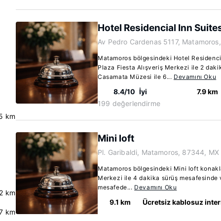
Hotel Residencial Inn Suite
Av Pedro Cardenas 5117, Matamoros
Matamoros bölgesindeki Hotel Residenci
Plaza Fiesta Alışveriş Merkezi ile 2 dak
Casamata Müzesi ile 6...
Devamını Oku
8.4/10
İyi
7.9 km
199 değerlendirme
.5 km
Mini loft
Pl. Garibaldi, Matamoros, 87344, MX
o
Matamoros bölgesindeki Mini loft konakl
Merkezi ile 4 dakika sürüş mesafesinde 
mesafede...
Devamını Oku
.2 km
9.1 km
Ücretsiz kablosuz inte
7 km