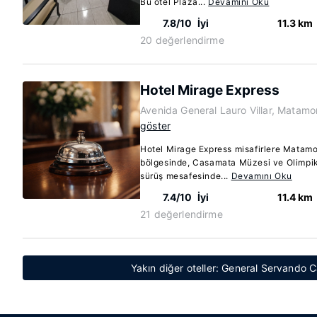
Bu otel Plaza...
Devamını Oku
7.8/10
İyi
11.3 km
20 değerlendirme
Hotel Mirage Express
Avenida General Lauro Villar, Matam
göster
Hotel Mirage Express misafirlere Matamor
bölgesinde, Casamata Müzesi ve Olimpik 
sürüş mesafesinde...
Devamını Oku
7.4/10
İyi
11.4 km
21 değerlendirme
Yakın diğer oteller: General Servando C