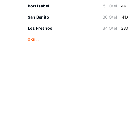
Port Isabel
51 Otel
46.
San Benito
30 Otel
41
Los Fresnos
34 Otel
33.
Oku…