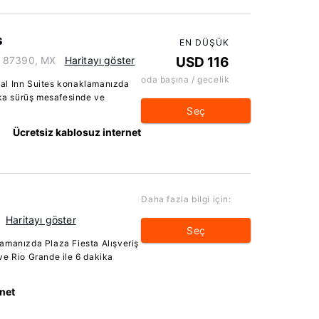
s
EN DÜŞÜK
, 87390, MX
Haritayı göster
USD 116
oda başına / gecelik
al Inn Suites konaklamanızda
ika sürüş mesafesinde ve
Seç
Ücretsiz kablosuz internet
Daha fazla bilgi için:
Haritayı göster
Seç
amanızda Plaza Fiesta Alışveriş
ve Rio Grande ile 6 dakika
rnet