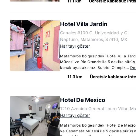
11.1 km
Ücretsiz kablosuz inte
Hotel Villa Jardín
Canales #100 C. Universidad y C
Neptuno, Matamoros, 87410, MX
Haritayı göster
Matamoros bölgesindeki Hotel Villa Jar
Müzesi ve Rio Grande ile 5 dakika sürü
konaklayacaksınız. Bu otel Olimpik...
De
11.3 km
Ücretsiz kablosuz int
Hotel De Mexico
1210 Avenida General Lauro Villar, 
Haritayı göster
Matamoros bölgesindeki Hotel De Mexic
ve Casamata Müzesi ile 5 dakika sürüş 