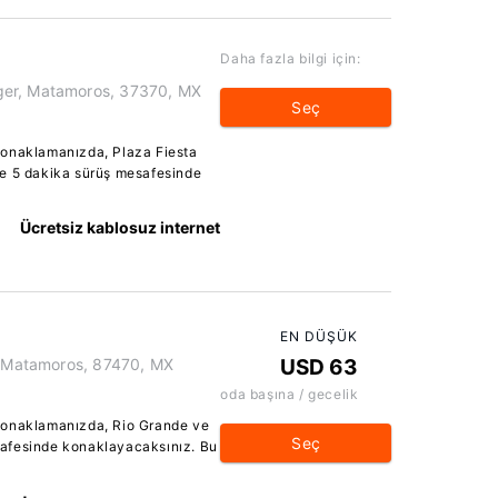
Daha fazla bilgi için:
ger, Matamoros, 37370, MX
Seç
konaklamanızda, Plaza Fiesta
le 5 dakika sürüş mesafesinde
Ücretsiz kablosuz internet
EN DÜŞÜK
a, Matamoros, 87470, MX
USD 63
oda başına / gecelik
konaklamanızda, Rio Grande ve
Seç
afesinde konaklayacaksınız. Bu